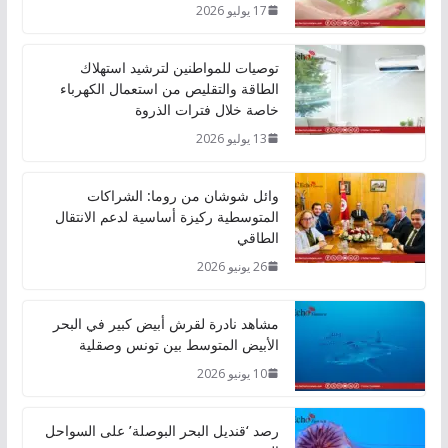
17 يوليو 2026
توصيات للمواطنين لترشيد استهلاك
الطاقة والتقليص من استعمال الكهرباء
خاصة خلال فترات الذروة
13 يوليو 2026
وائل شوشان من روما: الشراكات
المتوسطية ركيزة أساسية لدعم الانتقال
الطاقي
26 يونيو 2026
مشاهد نادرة لقرش أبيض كبير في البحر
الأبيض المتوسط بين تونس وصقلية
10 يونيو 2026
رصد ‘قنديل البحر البوصلة’ على السواحل