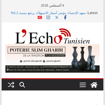
Skip
6 أغسطس 2026
to
Latest:
معهد الإحصاء: مؤشر أسعار الاستهلاك يرتفع بنسبة 0,2%
content
خلال شهر جويلية 2026
“نسناس وبهناس”.. عرض مسرحي جديد للأطفال يجمع بين
الترفيه والقيم التربوية بمدينة الثقافة
اليوم: قرعة الدور التمهيدي لرابطة الأبطال وكأس
الكونفدرالية
وزارة التربية تنشر نتائج حركة نقل تقريب الأزواج لمدرّسي
التعليم الابتدائي لسنة 2026
رئيس الجمهورية يُشــدد على أن حقّ الدّولة في استرجاع
أموال الشّعب التونسي لن يسقط بالتّقادم