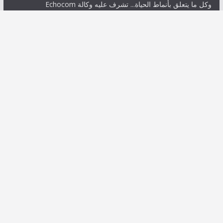
وكل ما يتعلق بأنماط الحياة... تشرف عليه وكالة Echocom