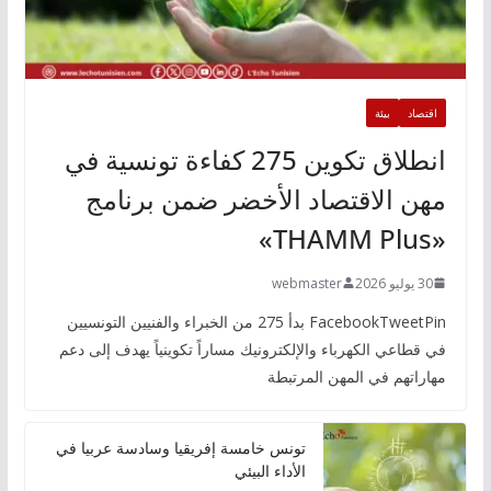
اقتصاد
بيئة
انطلاق تكوين 275 كفاءة تونسية في
مهن الاقتصاد الأخضر ضمن برنامج
«THAMM Plus»
30 يوليو 2026
webmaster
FacebookTweetPin بدأ 275 من الخبراء والفنيين التونسيين
في قطاعي الكهرباء والإلكترونيك مساراً تكوينياً يهدف إلى دعم
مهاراتهم في المهن المرتبطة
تونس خامسة إفريقيا وسادسة عربيا في
الأداء البيئي