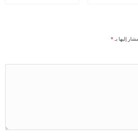
شار إليها بـ
*