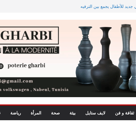
يد للأطفال يجمع بين الترفيه
بأمطار بهذه الجهات
فلكيّا
اجه دجوليبا في الدور التمهيدي الأوّل
ثقافة و فن
لايف ستايل
بيئة
صحة
المرأة
رياضة
ق