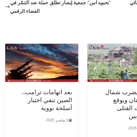
ائي
‘نحبوه آمن’: جمعية إبصار تطلق حملة ضد التنمّر في
الفضاء الرقمي
يضرب شمال
بعد اتهامات ترامب..
ان ويوقع
الصين تنفي اختبار
القتلى
أسلحة نووية
ين
3 نوفمبر 2025