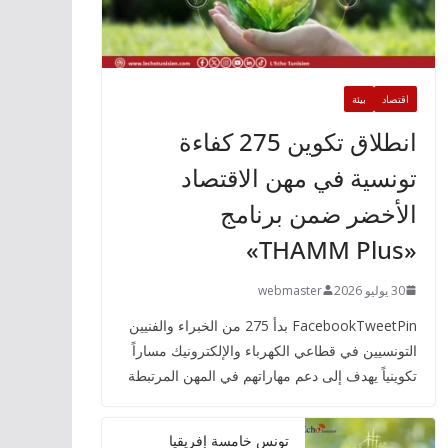
اقتصاد
بيئة
انطلاق تكوين 275 كفاءة
تونسية في مهن الاقتصاد
الأخضر ضمن برنامج
«THAMM Plus»
30 يوليو 2026
webmaster
FacebookTweetPin بدأ 275 من الخبراء والفنيين
التونسيين في قطاعي الكهرباء والإلكترونيك مساراً
تكوينياً يهدف إلى دعم مهاراتهم في المهن المرتبطة
تونس خامسة إفريقيا