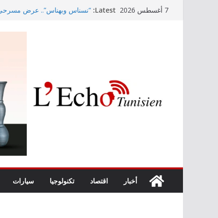
Skip
Latest:
“نسناس وبهناس”.. عرض مسرحي جد
7 أغسطس 2026
to
والقيم التربوية بمدينة الثقافة
اليوم: ظهور خلايا رعديّة مصحوبة 
content
موعد ذكرى المولد النبوي الشّريف 
Kaso يصنع الحدث في مهرجان نابل بسهرة استثنائية
رابطة الأبطال: النادي الإفريقي يُو
أخبار
اقتصاد
تكنولوجيا
سيارات