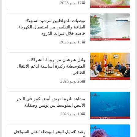
17 يوليو 2026
توصيات للمواطنين لترشيد استهلاك
الطاقة والتقليص من استعمال الكهرباء
خاصة خلال فترات الذروة
13 يوليو 2026
وائل شوشان من روما: الشراكات
المتوسطية ركيزة أساسية لدعم الانتقال
الطاقي
26 يونيو 2026
مشاهد نادرة لقرش أبيض كبير في البحر
الأبيض المتوسط بين تونس وصقلية
10 يونيو 2026
رصد ‘قنديل البحر البوصلة’ على السواحل