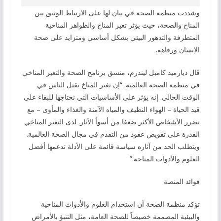
وشددت منظمة الصحة في بيان لها على الارتباط الوثيق بين
المناخ والصحة، حيث يؤثر تغير المناخ والظواهر المناخية
المتطرفة والتدهور البيئي بشكل أساسي ومتزايد على صحة
الإنسان ورفاهه.
قال ديارميد كامبل ليندرم، منسق برنامج الصحة والتغير المناخي
في منظمة الصحة العالمية: “إن تغير المناخ يقتل الناس في
الوقت الحالي. إنه يؤثر على الأساسيات التي نحتاجها للبقاء على
قيد الحياة – الهواء النظيف والمياه الآمنة والغذاء والمأوى – مع
تضرر الأشخاص الأكثر ضعفا من أسوأ الآثار. لدى التغير المناخي
القدرة على تقويض عقود من التقدم في مجال الصحة العالمية.
ويتطلب الحد من آثاره سياسة قائمة على الأدلة تدعمها أفضل
العلوم والأدوات المتاحة.”
فوائد المنصة
تؤكد منظمة الصحة أن استخدام العلوم والأدوات المناخية
والبيئية المصممة خصيصاً للصحة العامة، مثل التنبؤ بالأمراض