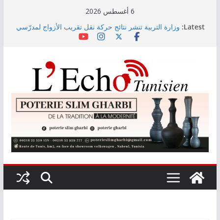
Skip
6 أغسطس 2026
to
Latest:
وزارة التربية تنشر نتائج حركة نقل تقريب الأزواج لمدرّسي
content
التعليم الابتدائي لسنة 2026
Kaso يصنع الحدث في مهرجان نابل بسهرة استثنائية
رابطة الأبطال: النادي الإفريقي يُواجه دجوليبا في الدور
التمهيدي الأوّل
“نسناس وبهناس”.. عرض مسرحي جديد للأطفال يجمع بين
الترفيه والقيم التربوية بمدينة الثقافة
اليوم: قرعة الدور التمهيدي لرابطة الأبطال وكأس
الكونفدرالية