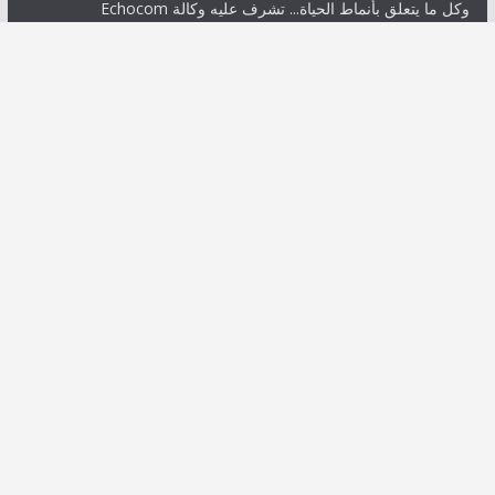
وكل ما يتعلق بأنماط الحياة... تشرف عليه وكالة Echocom