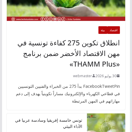
اقتصاد
بيئة
انطلاق تكوين 275 كفاءة تونسية في
مهن الاقتصاد الأخضر ضمن برنامج
«THAMM Plus»
30 يوليو 2026
webmaster
FacebookTweetPin بدأ 275 من الخبراء والفنيين التونسيين
في قطاعي الكهرباء والإلكترونيك مساراً تكوينياً يهدف إلى دعم
مهاراتهم في المهن المرتبطة
تونس خامسة إفريقيا وسادسة عربيا في
الأداء البيئي