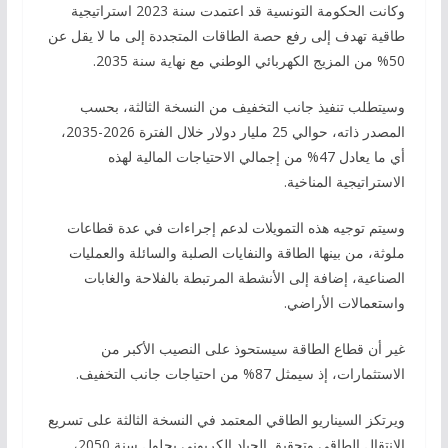
وكانت الحكومة التونسية قد اعتمدت سنة 2023 استراتيجية
طاقية تهدف إلى رفع حصة الطاقات المتجددة إلى ما لا يقل عن
50% من المزيج الكهربائي الوطني مع نهاية سنة 2035.
وسيتطلب تنفيذ جانب التخفيف من النسخة الثالثة، بحسب
المصدر ذاته، حوالي 25 مليار دولار خلال الفترة 2026-2035،
أي ما يعادل 47% من إجمالي الاحتياجات المالية لهذه
الاستراتيجية المناخية.
وسيتم توجيه هذه التمويلات لدعم إجراءات في عدة قطاعات
ملوثة، من بينها الطاقة والنفايات الصلبة والسائلة والعمليات
الصناعية، إضافة إلى الأنشطة المرتبطة بالفلاحة والغابات
واستعمالات الأراضي.
غير أن قطاع الطاقة سيستحوذ على النصيب الأكبر من
الاستثمارات، إذ سيمثل 87% من احتياجات جانب التخفيف.
ويرتكز السيناريو الطاقي المعتمد في النسخة الثالثة على تسريع
الانتقال الطاقي وتحقيق الحياد الكربوني بحلول سنة 2050،