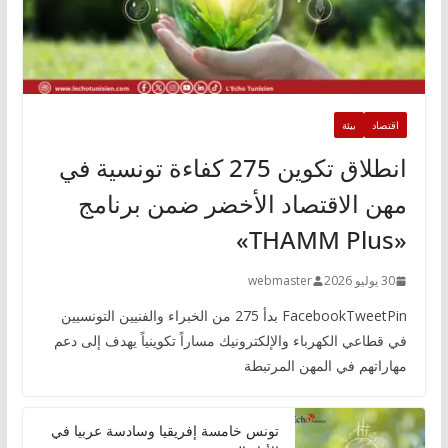
اقتصاد
بيئة
انطلاق تكوين 275 كفاءة تونسية في
مهن الاقتصاد الأخضر ضمن برنامج
«THAMM Plus»
30 يوليو 2026
webmaster
FacebookTweetPin بدأ 275 من الخبراء والفنيين التونسيين
في قطاعي الكهرباء والإلكترونيك مساراً تكوينياً يهدف إلى دعم
مهاراتهم في المهن المرتبطة
تونس خامسة إفريقيا وسادسة عربيا في