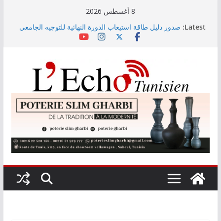
Skip
8 أغسطس 2026
to
Latest:
صدور دليل طاقة استيعاب الدورة النهائية للتوجيه الجامعي
content
2026
أسعار الغذاء العالمية ترتفع في جويلية إلى أعلى مستوى
لها منذ 3 سنوات
وزير التجهيز يتفقد سير أشغال مشروع المدخل الجنوبي
للعاصمة
وزارة الأسرة: نسعى لاستكمال دراسة ميدانية حول ظاهرة
تسول الأطفال
مندوب عام حماية الطفولة يحذر