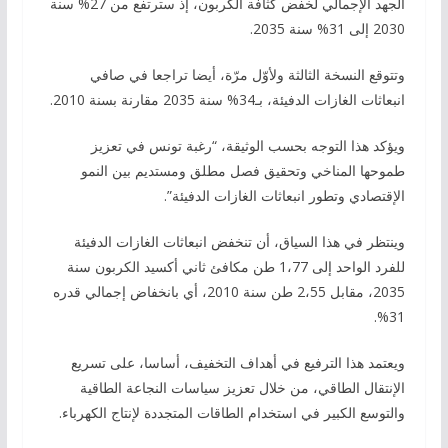
الجهد الإجمالي لخفض كثافة الكربون، إذ سترتفع من 27% سنة
2030 إلى 31% سنة 2035.
وتتوقع النسخة الثالثة ولأوّل مرّة، أيضا تراجعا في صافي
انبعاثات الغازات الدفيئة، بـ34% سنة 2035 مقارنة بسنة 2010.
ويؤكد هذا التوجه بحسب الوثيقة، “رغبة تونس في تعزيز
طموحها المناخي وتحقيق فصل مطلق ومستديم بين النمو
الإقتصادي وتطور انبعاثات الغازات الدفيئة”.
وينتظر في هذا السياق، أن تنخفض انبعاثات الغازات الدفيئة
للفرد الواحد إلى 1،77 طن مكافئ ثاني أكسيد الكربون سنة
2035، مقابل 2،55 طن سنة 2010، أي بانخفاض إجمالي قدره
31%.
ويعتمد هذا الترفيع في أهداف التخفيف، أساسا، على تسريع
الإنتقال الطاقي، من خلال تعزيز سياسات النجاعة الطاقية
والتوسع الكبير في استخدام الطاقات المتجددة لإنتاج الكهرباء.