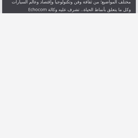
مختلف المواضيع؛ من ثقافة وفن وتكنولوجيا وإقتصاد وعالم السيارات
وكل ما يتعلق بأنماط الحياة... تشرف عليه وكالة Echocom