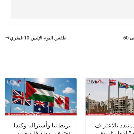
التونسية للملاحة تقر تخفيضات على التعريفة تصل إلى 60
طقس اليوم الإثنين 10 فيفري
 تندد بالاعتراف
بريطانيا وأستراليا وكندا
ي” لدول غربية
تعترف بدولة فلسطين