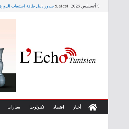
Skip
Latest:
صدور دليل طاقة استيعاب الدورة النه
9 أغسطس 2026
to
سنوات
content
وزير التجهيز يتفقد سير أشغال م
وزارة الأسرة: نسعى لاستكمال د
الأطفال
مندوب عام حماية الطفولة يحذر
أخبار
اقتصاد
تكنولوجيا
سيارات