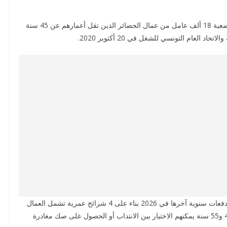
كشف علي كاهية مدير عام برئاسة الحكومة عن تسوية وضعية 18 ألف عامل من عمال الحضائر الذين تقل أعمارهم عن 45 سنة
 العام التونسي للشغل في 20 أكتوبر 2020.
وتتعلق الاتفاقية بتسوية وضعية نحو 60 ألف عامل على 5 دفعات سنوية آخرها في 2026 بناء على 4 شرائح عمرية تشمل العمال
دون 45 سنة يتم انتدابهم في القطاع العام، والعمال بين 45 و55 سنة يمكنهم الاختيار بين الانتداب أو الحصول على صك مغادرة