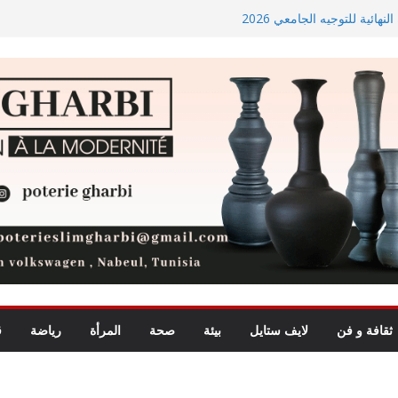
ائية للتوجيه الجامعي 2026
أسعار الغذاء العالمية ترتفع في جويلية إلى أعلى مستوى لها منذ 3
شروع المدخل الجنوبي للعاصمة
راسة ميدانية حول ظاهرة تسول
ثقافة و فن
لايف ستايل
بيئة
صحة
المرأة
رياضة
ق