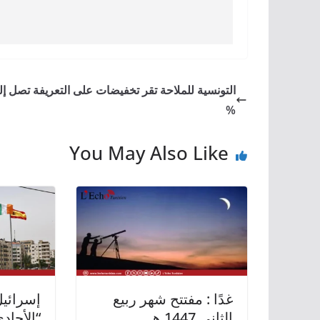
%
You May Also Like
غدًا : مفتتح شهر ربيع
إسرائيل
الثاني 1447 هـ
“الأحاد