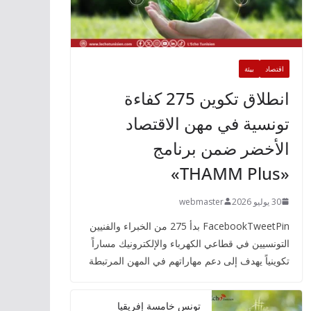
اقتصاد
بيئة
انطلاق تكوين 275 كفاءة
تونسية في مهن الاقتصاد
الأخضر ضمن برنامج
«THAMM Plus»
30 يوليو 2026
webmaster
FacebookTweetPin بدأ 275 من الخبراء والفنيين
التونسيين في قطاعي الكهرباء والإلكترونيك مساراً
تكوينياً يهدف إلى دعم مهاراتهم في المهن المرتبطة
تونس خامسة إفريقيا