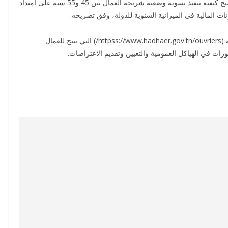
وأكد المتحدث أن الحكومة ستصدر قريبا أمرا حكوميا لتوضيح كيفية تنفيذ تسوية وضعية شريحة العمال بين 45 و55 سنة على امتداد
ولتسهيل إجراءات التسوية، خصصت الحكومة منصة رقمية (httpss://www.hadhaer.gov.tn/ouvriers/) التي تتيح للعمال
رات في الهياكل العمومية والتعيين وتقديم الاعتراضات.