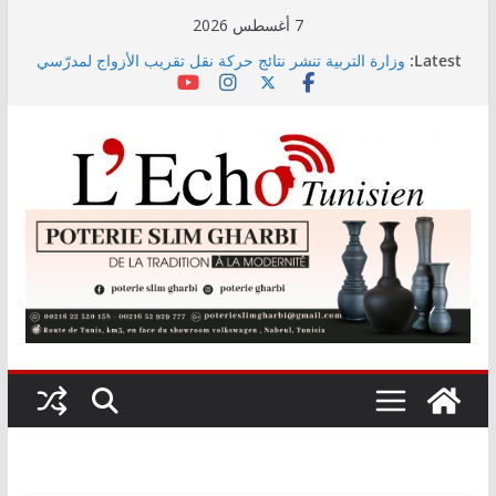
Skip
7 أغسطس 2026
to
Latest:
وزارة التربية تنشر نتائج حركة نقل تقريب الأزواج لمدرّسي
content
التعليم الابتدائي لسنة 2026
Kaso يصنع الحدث في مهرجان نابل بسهرة استثنائية
رابطة الأبطال: النادي الإفريقي يُواجه دجوليبا في الدور
التمهيدي الأوّل
“نسناس وبهناس”.. عرض مسرحي جديد للأطفال يجمع بين
الترفيه والقيم التربوية بمدينة الثقافة
اليوم: قرعة الدور التمهيدي لرابطة الأبطال وكأس
الكونفدرالية