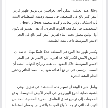
وخلال هذه العملية، تمكن أحد الغواصين من توثيق ظهور قرش
أبيض كبير بالغ في المنطقة، في مشهد وصفته المنظمات البيئية
بأنه استثنائي ونادر للغاية. وأكدت منظمة Healthy Seas،
المتخصصة في مكافحة التلوث البحري، أن هذا الفيديو قد يكون
أول توثيق مصوّر تحت الماء لقرش أبيض كبير بالغ في البحر
الأبيض المتوسط داخل بيئته الطبيعية.
ويُعتبر ظهور هذا النوع في المنطقة حدثًا علميًا مهمًا، خاصة أن
القرش الأبيض الكبير كان قد اقترب من الانقراض في البحر
الأبيض المتوسط خلال العقود الماضية. وترجّح الجهات البيئية أن
السبب الرئيسي في تراجع أعداده يعود إلى الصيد الجائر وتدهور
النظم البيئية البحرية.
ويأمل خبراء البيئة أن تسهم هذه المشاهدة في تعزيز الوعي
بأهمية حماية التنوع البيولوجي في البحر الأبيض المتوسط، ودفع
الحكومات إلى توسيع نطاق المناطق البحرية المحمية، للحد من
التهديدات التي تواجه الأنواع المهددة بالانقراض وضمان استعادة