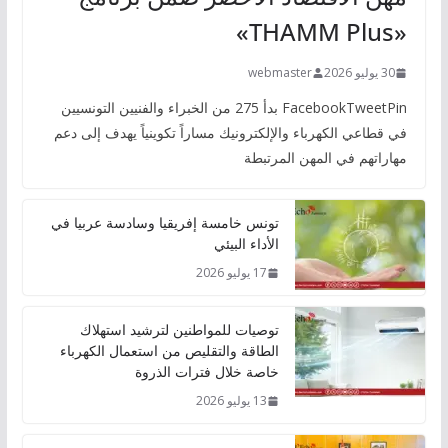
«THAMM Plus»
30 يوليو 2026
webmaster
FacebookTweetPin بدأ 275 من الخبراء والفنيين التونسيين
في قطاعي الكهرباء والإلكترونيك مساراً تكوينياً يهدف إلى دعم
مهاراتهم في المهن المرتبطة
تونس خامسة إفريقيا وسادسة عربيا في
الأداء البيئي
17 يوليو 2026
توصيات للمواطنين لترشيد استهلاك
الطاقة والتقليص من استعمال الكهرباء
خاصة خلال فترات الذروة
13 يوليو 2026