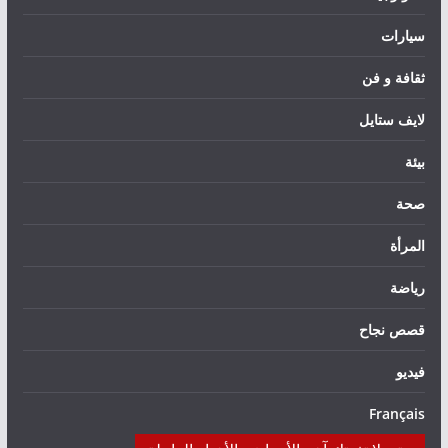
سيارات
ثقافة و فن
لايف ستايل
بيئة
صحة
المرأة
رياضة
قصص نجاح
فيديو
Français