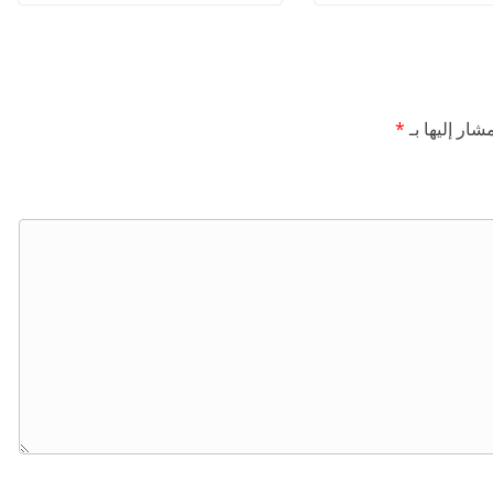
شار إليها بـ
*