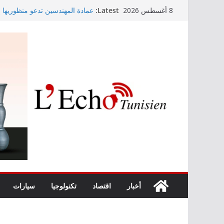
Skip
Latest:
عمادة المهندسين تدعو منظوريها إل
8 أغسطس 2026
to
التوجيه الجامعي: صدور دليل طاقة 
أمين بودشارت يلتقي جمهور بنزرت
content
الفنان بالجمهور
موفى ماي 2026
اختيار معهد باستور مركزا إقليميا
الصرف الصحي والبيئة
أخبار
اقتصاد
تكنولوجيا
سيارات