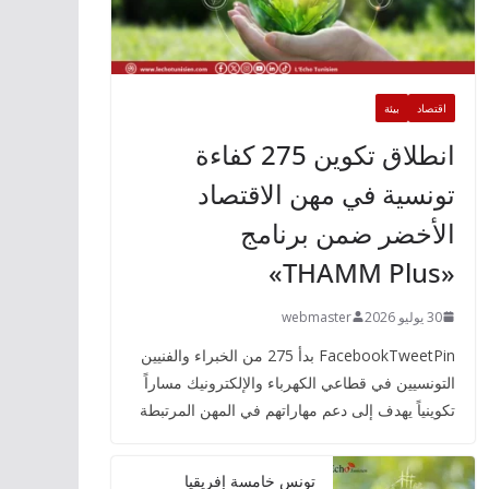
اقتصاد
بيئة
انطلاق تكوين 275 كفاءة
تونسية في مهن الاقتصاد
الأخضر ضمن برنامج
«THAMM Plus»
30 يوليو 2026
webmaster
FacebookTweetPin بدأ 275 من الخبراء والفنيين
التونسيين في قطاعي الكهرباء والإلكترونيك مساراً
تكوينياً يهدف إلى دعم مهاراتهم في المهن المرتبطة
تونس خامسة إفريقيا