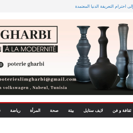
ى احترام التعريفة الدنيا المعتمدة
الاستيعاب للدورة النهائية
 في تجربة موسيقية استثنائية تجمع
الاستثمارات الفلاحية الخاصة المصادق عليها ترتفع بـ15 بالمائة إلى
 لشمال إفريقيا في مراقبة مياه
ثقافة و فن
لايف ستايل
بيئة
صحة
المرأة
رياضة
ق