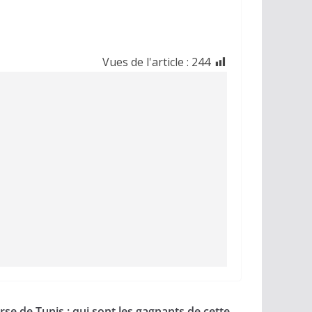
Vues de l'article :
244
se de Tunis : qui sont les gagnants de cette