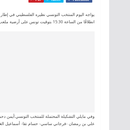
يواجه اليوم المنتخب التونسي نظيره الفلسطيني في إطار ا
انطلاقًا من الساعة 15:30 بتوقيت تونس على أرضية ملعب لوسيل بإدارة الحكم الأمريكي من أصول مغربية إسماعيل الفتح.
وفي مايلي التشكيلة المحتملة للمنتخب التونسي:أيمن د
علي بن رمضان -فرجاني ساسي- حسام تقا- أسماعيل الغ