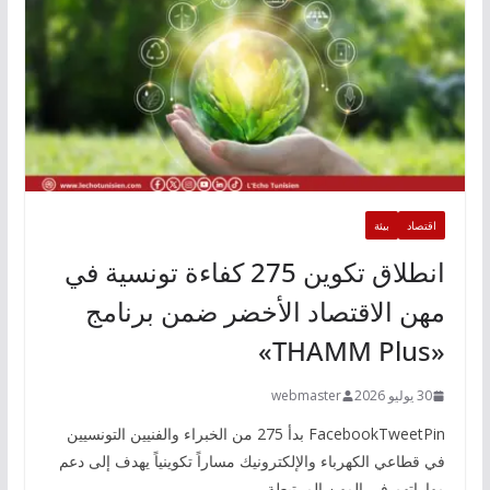
اقتصاد
بيئة
انطلاق تكوين 275 كفاءة تونسية في
مهن الاقتصاد الأخضر ضمن برنامج
«THAMM Plus»
30 يوليو 2026
webmaster
FacebookTweetPin بدأ 275 من الخبراء والفنيين التونسيين
في قطاعي الكهرباء والإلكترونيك مساراً تكوينياً يهدف إلى دعم
مهاراتهم في المهن المرتبطة