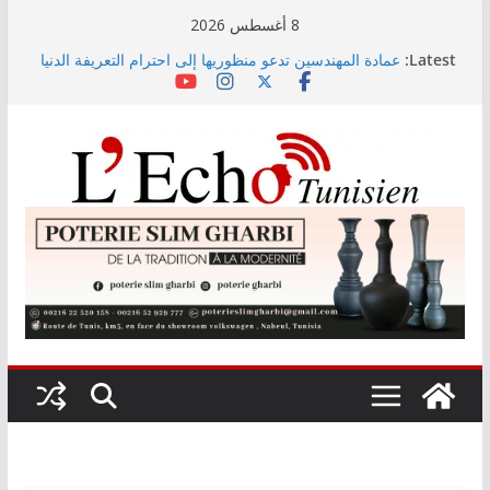
Skip
8 أغسطس 2026
to
Latest:
عمادة المهندسين تدعو منظوريها إلى احترام التعريفة الدنيا
content
المعتمدة
التوجيه الجامعي: صدور دليل طاقة الاستيعاب للدورة
النهائية
أمين بودشارت يلتقي جمهور بنزرت في تجربة موسيقية
استثنائية تجمع الفنان بالجمهور
الاستثمارات الفلاحية الخاصة المصادق عليها ترتفع بـ15
بالمائة إلى موفى ماي 2026
اختيار معهد باستور مركزا إقليميا لشمال إفريقيا في مراقبة
مياه الصرف الصحي والبيئة