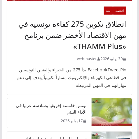
اقتصاد
بيئة
انطلاق تكوين 275 كفاءة تونسية في
مهن الاقتصاد الأخضر ضمن برنامج
«THAMM Plus»
30 يوليو 2026
webmaster
FacebookTweetPin بدأ 275 من الخبراء والفنيين التونسيين
في قطاعي الكهرباء والإلكترونيك مساراً تكوينياً يهدف إلى دعم
مهاراتهم في المهن المرتبطة
تونس خامسة إفريقيا وسادسة عربيا في
الأداء البيئي
17 يوليو 2026
توصيات للمواطنين لترشيد استهلاك