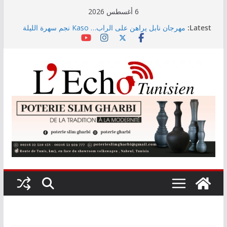
Skip
6 أغسطس 2026
to
Latest:
مهرجان نابل يراهن على الراب… Kaso نجم سهرة الليلة
content
المعهد الوطني للإحصاء: تراجع نسبة التضخم خلال شهر
جويلية
رئيس الجمهورية يستقبل رئيس اللّجنة الوطنيّة للصّلح
الجزائي
جدل حول دور عمادة المهندسين في تقييم الجامعات
الخاصة… والطالب يبقى المتضرر الأكبر (فيديو)
حجز 1926 قطعة من المواد المدرسية خلال السداسي
الأول لسنة 2026