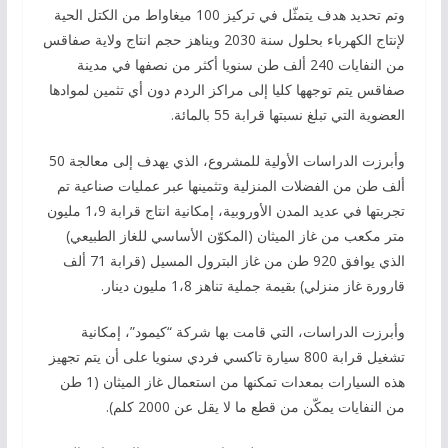
وتم تحديد هدف يتمثّل في تركيز 100 ميغاواط من الكتل الحية
لإنتاج الكهرباء بحلول سنة 2030 ويناهز حجم انتاج ولاية صفاقس
من النفايات 240 ألف طن سنويا أكثر من نصفها في مدينة
صفاقس يتم توجهها كليا إلى مراكز الردم دون أي تثمين لموادها
العضوية التي تبلغ نسبتها قرابة 55 بالمائة.
وأبرزت الدراسات الأولية للمشروع، الذي يهدف إلى معالجة 50
ألف طن من الفضلات المنزلية وتثمينها عبر عمليات صناعية تم
تجربتها في عديد المدن الأوروبية، إمكانية انتاج قرابة 1،9 مليون
متر مكعب من غاز الميثان (المكوّن الأساسي للغاز الطبيعي)
الذي يوافق 920 طن من غاز البترول المسيل (قرابة 71 ألف
قارورة غاز منزلي) بقيمة جملية تناهز 1،8 مليون دينار.
وأبرزت الدراسات، التي قامت بها شركة “كيمود”، إمكانية
تشغيل قرابة 800 سيارة تاكسي فردي سنويا على أن يتم تجهيز
هذه السيارات بمعدات تمكنها من استعمال غاز الميثان (1 طن
من النفايات يمكّن من قطع ما لا يقل عن 2000 كلم).