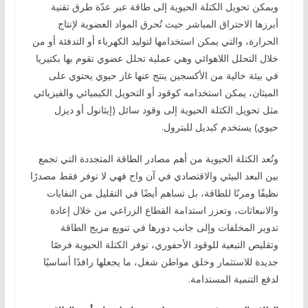
ويمكن تحويل الكتلة الحيوية إلى طاقة عبر عدّة طرق تقنية
أبرزها الاحتراق المباشر حيث تُحرق المواد العضوية لإنتاج
الحرارة، والتي يمكن استخدامها لتوليد الكهرباء أو التدفئة أو من
خلال التحلل اللاهوائي وهي عملية تحلل عضوي تقوم بها بكتيريا
في بيئة خالية من الأكسجين ينتج عنها غاز حيوي يحتوي على
الميثان، يمكن استخدامه كوقود أو التحويل الكيميائي والفيزيائي
مثل تحويل الكتلة الحيوية إلى وقود سائل (إيثانول أو ديزل
حيوي) يستخدم كبديل للبترول.
وتُعد الكتلة الحيوية من أهم مصادر الطاقة المتجددة التي تجمع
بين البعد البيئي والاقتصادي في آن واح فهي لا توفر فقط مصدرًا
نظيفًا ومرنًا للطاقة، بل تساهم أيضًا في التقليل من النفايات
والانبعاثات، وتعزز استدامة القطاع الزراعي من خلال إعادة
تدوير المخلفات وإلى جانب دورها في تنويع مزيج الطاقة
وتقليص التبعية للوقود الأحفوري، توفر الكتلة الحيوية فرصًا
جديدة للاستثمار وخلق مواطن شغل، ما يجعلها رافدًا أساسيًا
لدفع التنمية المستدامة.