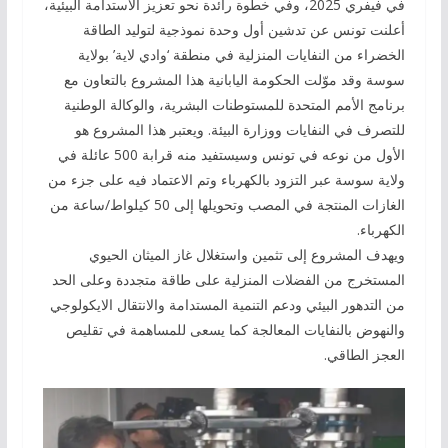
في فيفري 2025، وفي خطوة رائدة نحو تعزيز الاستدامة البيئية،
أعلنت تونس عن تدشين أول وحدة نموذجية لتوليد الطاقة
الخضراء من النفايات المنزلية في منطقة ‘وادي لاية’ بولاية
سوسة وقد موّلت الحكومة اليابانية هذا المشروع بالتعاون مع
برنامج الأمم المتحدة للمستوطنات البشرية، والوكالة الوطنية
للتصرف في النفايات ووزارة البيئة. ويعتبر هذا المشروع هو
الأول من نوعه في تونس وسيستفيد منه قرابة 500 عائلة في
ولاية سوسة عبر التزود بالكهرباء وتم الاعتماد فيه على جزء من
الغازات المنتجة في المصب وتحويلها إلى 50 كيلواط/ساعة من
الكهرباء.
ويهدف المشروع إلى تثمين واستغلال غاز الميثان الحيوي
المستخرج من الفضلات المنزلية على طاقة متجددة وعلى الحد
من التدهور البيئي ودعم التنمية المستدامة والانتقال الايكولوجي
والنهوض بالنفايات المعالجة كما يسعى للمساهمة في تقليص
العجز الطاقي.