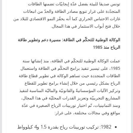
تونس صديقا للبيئة بفضل عدّة إيجابيّات تضمنها الطاقات
المتجدّدة على غرار تنويع مصادر الطاقة والحدّ من انبعاثات
غازات الاحتباس الحراري كما أنه يحفّز النمو الاقتصادي للبلاد من
خلال فتح أبواب الاستثمار في هذا المجال.
الوكالة الوطنية للتحكّم في الطاقة: مسيرة دعم وتطوير طاقة
الرياح منذ 1985
عملت الوكالة الوطنية للتحكّم في الطاقة، منذ إنشائها سنة
1985، على تيسير تنفيذ برامج التحكّم في الطاقة واستعمال
الطاقات المتجددة حيث تساهم الوكالة في تطوير قطاع طاقة
الرياح بشكل رئيسي من خلال إنشاء برامج تطوير للقطاع
وتركيز الآليات المؤسساتيةّ والقانونيّة والماليّة المناسبة لتنفيذ
المشاريع التجريبيّة وتعزيز القدرات المحليّة في هذا المجال،
ومنذ الثمانينيات، تّم اختبار توربينات الرياح الصغيرة في عدّة
مواقع وفي مجالات مختلفة، على غرار:
1982: تركيب توربينات رياح بقدرة 1.5 و4 كيلوواط