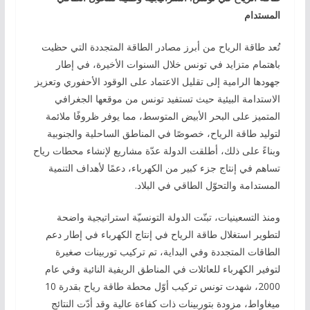
المستدام
تُعد طاقة الرياح من أبرز مصادر الطاقة المتجددة التي حظيت
باهتمام متزايد في تونس خلال السنوات الأخيرة، في إطار
جهودها الرامية إلى تقليل الاعتماد على الوقود الأحفوري وتعزيز
الاستدامة البيئية حيث تستفيد تونس من موقعها الجغرافي
المتميز على البحر الأبيض المتوسط، مما يوفر ظروفًا ملائمة
لتوليد طاقة الرياح، خصوصًا في المناطق الساحلية والجنوبية
وبناءً على ذلك، أطلقت الدولة عدّة مشاريع لإنشاء محطات رياح
تساهم في إنتاج جزء كبير من الكهرباء، دعمًا لأهداف التنمية
المستدامة والتحوّل الطاقي في البلاد.
ومنذ التسعينيات، تبنّت الدولة التونسيّة استراتيجية واضحة
لتطوير استغلال طاقة الرياح في إنتاج الكهرباء في إطار دعم
الطاقات المتجددة وفي البداية، تم تركيب توربينات صغيرة
لتوفير الكهرباء للعائلات في المناطق الريفية النائية وفي عام
2000، شهدت تونس تركيب أوّل محطة طاقة رياح بقدرة 10
ميغاواط، مزودة بتوربينات ذات كفاءة عالية وقد أدّت النتائج