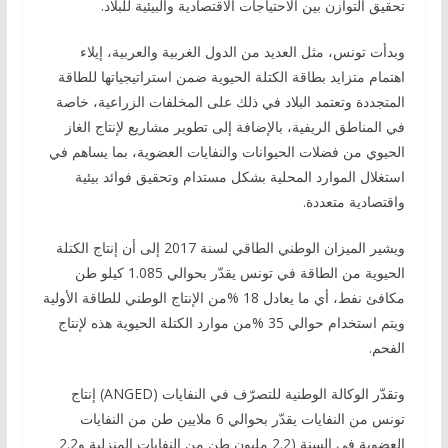
تحقيق التوازن بين الاحتياجات الاقتصادية والبيئية للبلاد.
وبدأت تونس، مثل العديد من الدول الغربية والعربية، إيلاء
اهتمام متزايد بطاقة الكتلة الحيوية ضمن استراتيجياتها للطاقة
المتجددة وتعتمد البلاد في ذلك على المخلفات الزراعية، خاصة
في المناطق الريفية، بالإضافة إلى تطوير مشاريع لإنتاج الغاز
الحيوي من فضلات الحيوانات والنفايات العضوية، بما يساهم في
استغلال الموارد المحلية بشكل مستدام وتحقيق فوائد بيئية
واقتصادية متعددة.
ويشير الميزان الوطني الطاقي لسنة 2017 إلى أن إنتاج الكتلة
الحيوية من الطاقة في تونس يقدّر بحوالي 1.085 كيلو طن
مكافئ نفط، أي ما يعادل 18 %من الإنتاج الوطني للطاقة الأولية
ويتم استخدام حوالي 35 %من موارد الكتلة الحيوية هذه لإنتاج
الفحم.
وتقدّر الوكالة الوطنية للتصرّف في النفايات (ANGED) إنتاج
تونس من النفايات يقدّر بحوالي 6 ملايين طن من النفايات
العضوية في السنة (2.2 مليون طن من النفايات المنزلية و2.2