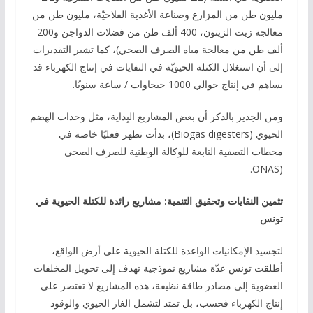
مليون طن من المزارع وصناعة الأغذية الفلاحيّة، مليون طن من
معالجة زيت الزيتون، 400 ألف طن من فضلات الدواجن و200
ألف طن من معالجة مياه الصرف الصحي)، كما تشير التقديرات
إلى أن استغلال الكتلة الحيويّة في النفايات في إنتاج الكهرباء قد
يساهم في إنتاج حوالي 1000 جيجاوات / ساعة سنويّا.
ومن الجدير بالذكر أن بعض المشاريع البِداية، مثل وحدات الهضم
الحيوي (Biogas digesters)، بدأت تظهر فعليًا خاصة في
محطات التصفية التابعة للوكالة الوطنية للصرف الصحي
(ONAS.
تثمين النفايات وتحقيق التنمية: مشاريع رائدة للكتلة الحيوية في
تونس
لتجسيد الإمكانيات الواعدة للكتلة الحيوية على أرض الواقع،
أطلقت تونس عدّة مشاريع نموذجية تهدف إلى تحويل المخلفات
العضوية إلى مصادر طاقة نظيفة، هذه المشاريع لا تقتصر على
إنتاج الكهرباء فحسب، بل تمتد لتشمل الغاز الحيوي والوقود