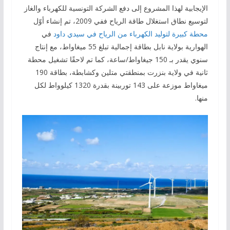
الإيجابية لهذا المشروع إلى دفع الشركة التونسية للكهرباء والغاز
لتوسيع نطاق استغلال طاقة الرياح ففي 2009، تم إنشاء أوّل
محطة كبيرة لتوليد الكهرباء من الرياح في سيدي داود
في
الهوارية بولاية نابل بطاقة إجمالية تبلغ 55 ميغاواط، مع إنتاج
سنوي يقدر بـ 150 جيغاواط/ساعة، كما تم لاحقًا تشغيل محطة
ثانية في ولاية بنزرت بمنطقتي متلين وكشابطة، بطاقة 190
ميغاواط موزعة على 143 توربينة بقدرة 1320 كيلوواط لكل
منها.