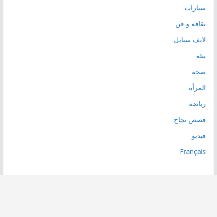
سيارات
ثقافة و فن
لايف ستايل
بيئة
صحة
المرأة
رياضة
قصص نجاح
فيديو
Français