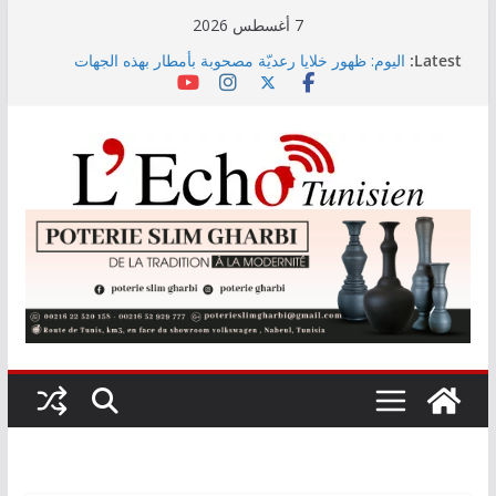
Skip
7 أغسطس 2026
to
Latest:
اليوم: ظهور خلايا رعديّة مصحوبة بأمطار بهذه الجهات
content
اليوم: إنطلاق الصولد الصيفي
من رقمنة الخدمات إلى مراجعة مجلة الشغل.. وزير
الشؤون الاجتماعية يكشف أبرز الأولويات
نابل تعزف الليلة على إيقاع “سمفونية النادي الإفريقي”
انخفاض في عدد حوادث المرور مقابل ارتفاع في عدد
القتلى