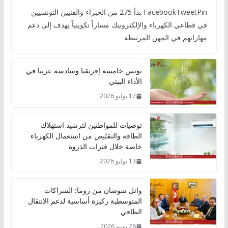
FacebookTweetPin بدأ 275 من الخبراء والفنيين التونسيين
في قطاعي الكهرباء والإلكترونيك مساراً تكوينياً يهدف إلى دعم
مهاراتهم في المهن المرتبطة
تونس خامسة إفريقيا وسادسة عربيا في
الأداء البيئي
17 يوليو 2026
توصيات للمواطنين لترشيد استهلاك
الطاقة والتقليص من استعمال الكهرباء
خاصة خلال فترات الذروة
13 يوليو 2026
وائل شوشان من روما: الشراكات
المتوسطية ركيزة أساسية لدعم الانتقال
الطاقي
26 يونيو 2026