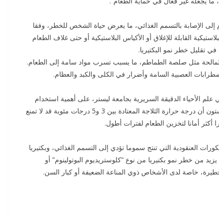
، ما يجعله غير فعال في حماية الطعام”.
وم إلى الإصابة بالتسمم الغذائي، ما يعرض حياة الشخص للخطر، وفقا
استيكية القابلة للإغلاق أو الأكياس البلاستيكية أو حتى غلاف الطعام
ي تقليل خطر نمو البكتيريا.
 المالحة مثل صلصة الطماطم، ما يسبب تسرب مواد سامة إلى الطعام.
ضطرابات العصبية السامة وأضرار في الكلى والكبد والعظام.
علم الأحياء الدقيقة السريرية بجامعة ليستر، على أهمية استخدام
الحاويات محكمة الإغلاق لتخزين بقايا الطعام. وأوضح فريستون أن درجة حرارة الثلاجة المعتادة بين 3 و5 درجات مئوية قد لا تمنع
 أكثر أمانا لتخزين الطعام لفترات أطول.
رات العنقودية التي تنتج سموما تؤدي إلى التسمم الغذائي، وبكتيريا
 يزيد من خطر نمو بكتيريا من نوع “كلوستريديوم البوتولينوم” أو
خطيرة، خاصة لدى الأشخاص ذوي المناعة الضعيفة أو كبار السن.