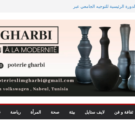
الدورة الرئيسية للتوجيه الجامعي عبر
ل تقريب الأزواج لمدرّسي التعليم
قّ الدّولة في استرجاع أموال
م
معهد الإحصاء: مؤشر أسعار الاستهلاك يرتفع بنسبة 0,2% خلال شهر
 من مخاطر توجيه الذكاء الاصطناعي
ثقافة و فن
لايف ستايل
بيئة
صحة
المرأة
رياضة
ق