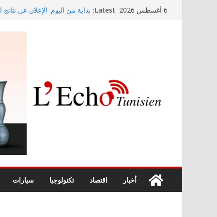
Skip
Latest:
بداية من اليوم: الإعلان عن نتائج 
6 أغسطس 2026
to
الإرساليات القصيرة
وزارة التربية تنشر نتائج حركة نق
content
الابتدائي لسنة 2026
رئيس الجمهورية يُشــدد على أن ح
الشّعب التونسي لن يسقط بالتّقاد
جويلية 2026
خبير في التربية السيبرانية يحذّر
التوليدي لتفاعلات المستخدمين
أخبار
اقتصاد
تكنولوجيا
سيارات