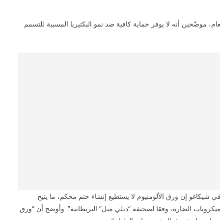
م، موضّحين أنه لا يوفر حماية كافية ضد نمو البكتيريا المسببة للتسمم
في شيكاغو إن ورق الألومنيوم لا يستطيع إنشاء ختم محكم، ما يتيح
ميكروبات الضارة، وفقا لصحيفة “ديلي ميل” البريطانية”. وأوضح أن “ورق