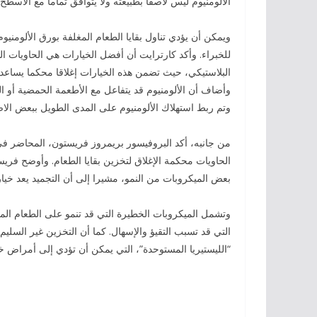
الألومنيوم ليس لاصقا بطبيعته ولا يتوافق تماما مع الأسطح
ويمكن أن يؤدي تناول بقايا الطعام المغلفة بورق الألومني
للخبراء. وأكد كارترايت أن أفضل الخيارات هي الحاويات البل
البلاستيكي، حيث تضمن هذه الخيارات إغلاقا محكما يساعد ف
وأضاف أن الألومنيوم قد يتفاعل مع الأطعمة الحمضية أو
وتم ربط استهلاك الألومنيوم على المدى الطويل ببعض الا
من جانبه، أكد البروفيسور بريمروز فريستون، المحاضر في 
بعض الميكروبات من النمو، مشيرا إلى أن التجميد يعد خيارا
وتشمل الميكروبات الخطيرة التي قد تنمو على الطعام المكو
التي قد تسبب التقيؤ والإسهال. كما أن التخزين غير السليم
“الليستيريا المستوحدة”، التي يمكن أن تؤدي إلى أمراض 