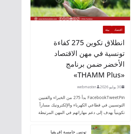
اقتصاد
بيئة
انطلاق تكوين 275 كفاءة
تونسية في مهن الاقتصاد
الأخضر ضمن برنامج
«THAMM Plus»
30 يوليو 2026
webmaster
FacebookTweetPin بدأ 275 من الخبراء والفنيين
التونسيين في قطاعي الكهرباء والإلكترونيك مساراً
تكوينياً يهدف إلى دعم مهاراتهم في المهن المرتبطة
تونس خامسة إفريقيا