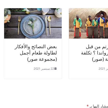
تم من قبل
بعض النصائح والأفكار
واندا ؟ تكلفة
لطاولة طعام أجمل
 (صور)
(مجموعة صور)
22 سبتمبر 2021
شار إليها بـ
*