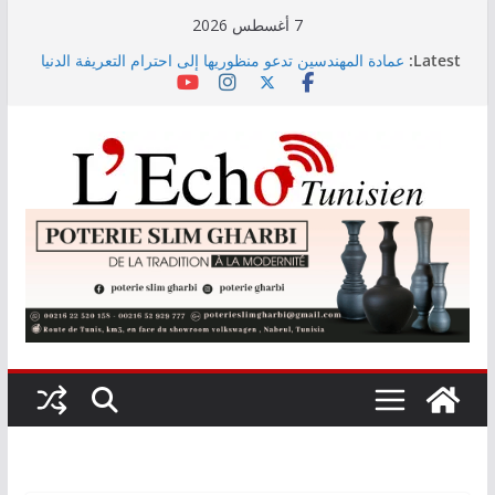
Skip
7 أغسطس 2026
to
Latest:
عمادة المهندسين تدعو منظوريها إلى احترام التعريفة الدنيا
content
المعتمدة
التوجيه الجامعي: صدور دليل طاقة الاستيعاب للدورة
النهائية
أمين بودشارت يلتقي جمهور بنزرت في تجربة موسيقية
استثنائية تجمع الفنان بالجمهور
الاستثمارات الفلاحية الخاصة المصادق عليها ترتفع بـ15
بالمائة إلى موفى ماي 2026
اختيار معهد باستور مركزا إقليميا لشمال إفريقيا في مراقبة
مياه الصرف الصحي والبيئة