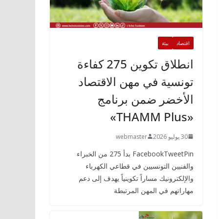
اقتصاد
بيئة
انطلاق تكوين 275 كفاءة
تونسية في مهن الاقتصاد
الأخضر ضمن برنامج
«THAMM Plus»
30 يوليو 2026
webmaster
FacebookTweetPin بدأ 275 من الخبراء
والفنيين التونسيين في قطاعي الكهرباء
والإلكترونيك مساراً تكوينياً يهدف إلى دعم
مهاراتهم في المهن المرتبطة