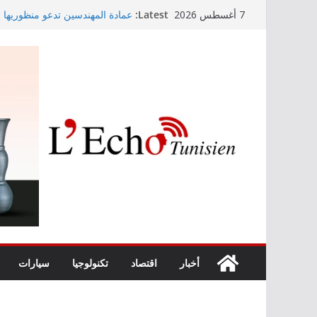
Skip
Latest:
عمادة المهندسين تدعو منظوريها إل
7 أغسطس 2026
to
التوجيه الجامعي: صدور دليل طاقة 
أمين بودشارت يلتقي جمهور بنزرت
content
الفنان بالجمهور
موفى ماي 2026
اختيار معهد باستور مركزا إقليميا
الصرف الصحي والبيئة
أخبار
اقتصاد
تكنولوجيا
سيارات