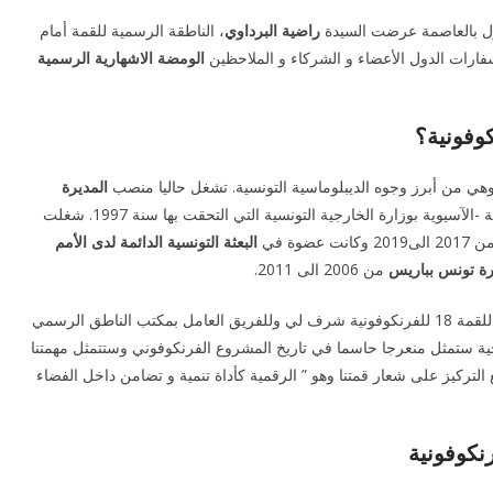
راضية البرداوي
، الناطقة الرسمية للقمة أمام
فارات الدول الأعضاء و الشركاء و الملاحظين
الومضة الاشهارية الرسمية
هي من أبرز وجوه الديبلوماسية التونسية. تشغل حاليا منصب
المديرة
لآسيوية بوزارة الخارجية التونسية التي التحقت بها سنة 1997. شغلت
 الى2019 وكانت عضوة في
البعثة التونسية الدائمة لدى الأمم
ة تونس بباريس
من 2006 الى 2011.
” تعييني كناطقة رسمية للقمة 18 للفرنكوفونية شرف لي وللفريق العامل بمكتب الناطق الرسمي
ية ستمثل منعرجا حاسما في تاريخ المشروع الفرنكوفوني وستتمثل مهمتنا
 التركيز على شعار قمتنا وهو ” الرقمية كأداة تنمية و تضامن داخل الفضاء