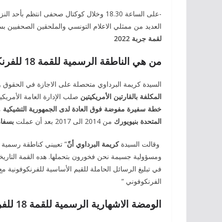
-على الساعة 18.30 وخلال كوكتال صحفى انتظم بأحد النزل بالعاصمة عرضت السيدة
العديد من ممثلي الاعلام التونسي والملحقين الصحفيين بس
لقمة جربة
2022
من هي الناطقة الرسمية للقمة 18 للفرنكوفونية؟
السيدة كريمة البرداوي متحصلة على الاجازة في الحقوق و
المكلفة بالقارتين الأمريكيتين
صلب الإدارة العامة الأمريكية -ا
خطة سفيرة مفوضة فوق العادة لدى الجمهورية التشيكية
من 2017
المتحدة بنيويورك
من 2014 الى 2017 بعد أن عملت
بسفار
وقالت السيدة
كريمة البرداوي أنّ
ومسؤولية جسيمة نحن فخورون بتحملها. هده القمة التاريخ
في تبليغ الرسائل الحاملة للقيم الأساسية للفرنكوفونية مع
الفرنكوفوني “
الومضة الاشهارية الرسمية للقمة 18 للفرنكوفونية