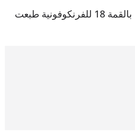
ثلاثة أحداث مهمة مرتبطة بالقمة 18 للفرنكوفونية طبعت