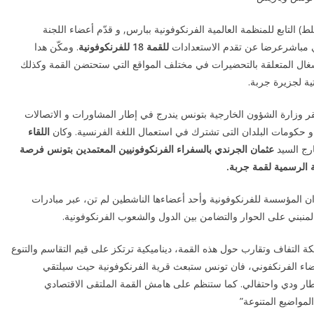
 التابع للمنظمة العالمية الفرنكوفونية ببارس, و قدّم أعضاء اللجنة
ي مباشرعرضا عن تقدم الاستعدادات
للقمة 18 للفرنكوفونية
. ومكّن هدا
غال المتعلقة بالتحضيرات في مختلف المواقع التي ستحتضن القمة وكذلك
ة لجزيرة جربة.
10.30 صباحا انتظم لقاء بمقر وزارة الشؤون الخارجية بتونس يندرج في إطار المشاورات و الاتصالات
اللقاء
ارج السيد
عثمان الجرندي بالسفراء الفرنكوفونيين المعتمدين بتونس فرصة
 الرسمية لقمة جربة.
ان المؤسسة للفرنكوفونية وأحد أعضاءها الناشطين لم تن، عبر مبادرات
لمنبني على الحوار والتضامن بين الدول والشعوب الفرنكوفونية.
كة التفاف وتقارب حول هذه القمة، ديناميكية ترتكز على قيم التقاسم والتنوع
فضاء الفرنكفوني، فان تونس ستبعث قرية الفرنكوفونية حيث سيلتقي
طار ودي واحتفالي. كما ستنظم على هامش القمة الملتقى الاقتصادي
لمواضيع المتنوعة”