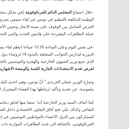
-خلال اجتماع
المجلس الدائم للفرنكوفونية
(في شكل مختلط)
الوطنية المكلفة بالتنظيم في تونس عبر لقاء سمعي بصر
العرض الشامل من الوقوف على نسبة الانجاز وتحيين الأش
جملة التظاهرات المقترحة على هامش الحدث والبنى التحتي
-في نفس اليوم وعلى الساعة 
الدورية لتدارس الجوانب المتعلقة بالندوة 18 لرؤساء دول و حكومات البلدان التى تشترك في استعمال اللغة الفرنسية. وكان
الذي جمع وزير الشؤون الخارجية والهجرة والتونسيين بالخ
لعرض تقدم الاستعدادات الجارية للقمة والومضة الاشهارية
وصرّح الوزير عثمان الجرندي ” أنّ تونس، وهي احدى البلد
ملموسة، عن تجديد وتأكيد ارتباطها بهذا الفضاء المشترك ا
كما أضاف السيد وزير الخارجية أنه” سعيا منها لخلق دينامي
الثقافي وكذلك على فتح آفاق التعاون الاقتصادي داخل ال
المشاركون من الدول الأعضاء بالمواطنين التونسيين في إ
الفرنكوفوني، بالإضافة الى عديد التظاهرات الموازية ذات ا