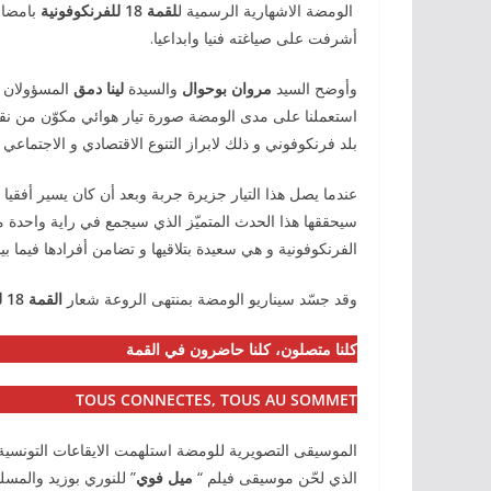
الومضة الاشهارية الرسمية ل
لقمة 18 للفرنكوفونية
بامضاء
أشرفت على صياغته فنيا وابداعيا.
وأوضح السيد
مروان بوحوال
والسيدة
لينا دمق
المسؤولان 
بلد فرنكوفوني و ذلك لابراز التنوع الاقتصادي و الاجتماعي 
عندما يصل هذا التيار جزيرة جربة وبعد أن كان يسير أفقيا
الفرنكوفونية و هي سعيدة بتلاقيها و تضامن أفرادها فيما بين
وقد جسّد سيناريو الومضة بمنتهى الروعة شعار
القمة 18 للفرنكوفونية بجربة
كلنا متصلون، كلنا حاضرون في القمة
TOUS CONNECTES, TOUS AU SOMMET
الموسيقى التصويرية للومضة استلهمت الايقاعات التونسي
الذي لحّن موسيقى فيلم “
ميل فوي
” للنوري بوزيد والمسل