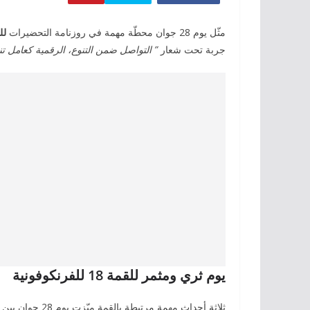
مثّل يوم 28 جوان محطّة مهمة في روزنامة التحضيرات
للقمة 
جربة تحت شعار
” التواصل ضمن التنوع، الرقمية كعامل ت
يوم ثري ومثمر للقمة 18 للفرنكوفونية
ثلاثة أحداث مهمة مرتبطة بالقمة ميّزت يوم 28 جوان بين تونس وباريس