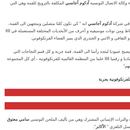
 وكالة الاتصال التونسية
آدكوم آجانسي
المكلفة بالترويج للقمة وهي التي
في شركة
آدكوم آجانسي
انه ” كي نكون كلنا متصلين ومتجهين الى القمة،
استعملنا على مدى الومضة صورة تيار هوائي مكوّن من نقاط ومن نوتات موسيقية و أحرف من الأبجديات المختلفة المستعملة في 88
و الثقافي و الاثني و الجندري الذي يميز الفضاء الفرنكوفوني.
 يصبح عموديا ليتجه رأسا الى القمة، قمة جربة و كل قمم النجاحات التي
سيحققها هذا الحدث المتميّز الذي سيجمع في راية واحدة ماديا و رقميا 88 علما من المنظمة العالمية للفرنكوفونية ، أي كل المجموعة
هم”
ة والتراث الإنساني المشترك وهي من تأليف الملحن التونسي
سامي معتوق
سل التلفزي ” ا
لأكابر
“.