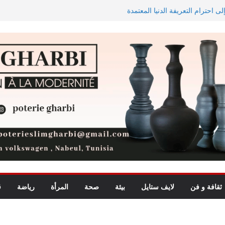
ى احترام التعريفة الدنيا المعتمدة
الاستيعاب للدورة النهائية
 في تجربة موسيقية استثنائية تجمع
الاستثمارات الفلاحية الخاصة المصادق عليها ترتفع بـ15 بالمائة إلى
 لشمال إفريقيا في مراقبة مياه
ثقافة و فن
لايف ستايل
بيئة
صحة
المرأة
رياضة
ق