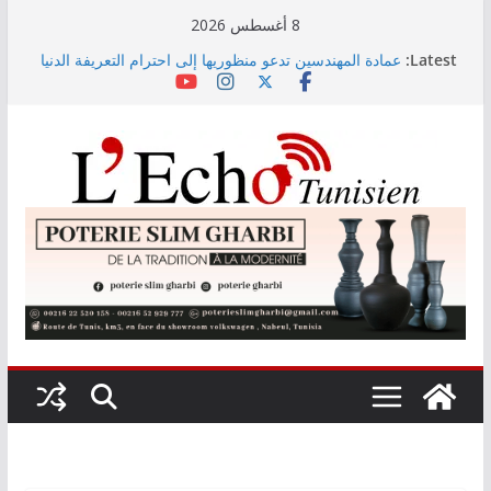
Skip
8 أغسطس 2026
اختيار معهد باستور مركزا إقليميا لشمال إفريقيا في مراقبة
to
Latest:
مياه الصرف الصحي والبيئة
content
عمادة المهندسين تدعو منظوريها إلى احترام التعريفة الدنيا
المعتمدة
التوجيه الجامعي: صدور دليل طاقة الاستيعاب للدورة
النهائية
أمين بودشارت يلتقي جمهور بنزرت في تجربة موسيقية
استثنائية تجمع الفنان بالجمهور
الاستثمارات الفلاحية الخاصة المصادق عليها ترتفع بـ15
بالمائة إلى موفى ماي 2026