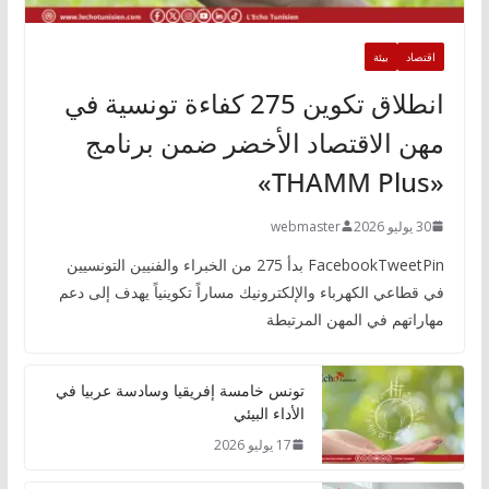
اقتصاد
بيئة
انطلاق تكوين 275 كفاءة تونسية في
مهن الاقتصاد الأخضر ضمن برنامج
«THAMM Plus»
30 يوليو 2026
webmaster
FacebookTweetPin بدأ 275 من الخبراء والفنيين التونسيين
في قطاعي الكهرباء والإلكترونيك مساراً تكوينياً يهدف إلى دعم
مهاراتهم في المهن المرتبطة
تونس خامسة إفريقيا وسادسة عربيا في
الأداء البيئي
17 يوليو 2026