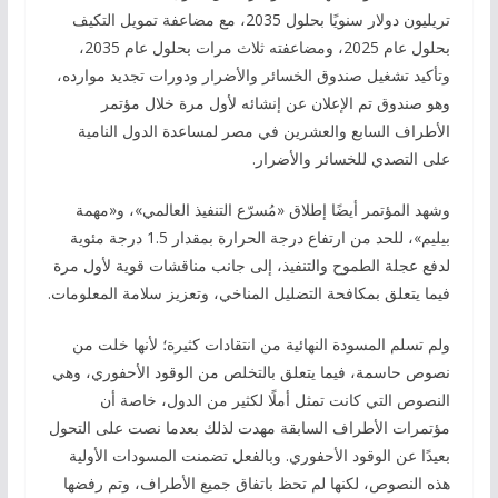
تريليون دولار سنويًا بحلول 2035، مع مضاعفة تمويل التكيف
بحلول عام 2025، ومضاعفته ثلاث مرات بحلول عام 2035،
وتأكيد تشغيل صندوق الخسائر والأضرار ودورات تجديد موارده،
وهو صندوق تم الإعلان عن إنشائه لأول مرة خلال مؤتمر
الأطراف السابع والعشرين في مصر لمساعدة الدول النامية
على التصدي للخسائر والأضرار.
وشهد المؤتمر أيضًا إطلاق «مُسرّع التنفيذ العالمي»، و«مهمة
بيليم»، للحد من ارتفاع درجة الحرارة بمقدار 1.5 درجة مئوية
لدفع عجلة الطموح والتنفيذ، إلى جانب مناقشات قوية لأول مرة
فيما يتعلق بمكافحة التضليل المناخي، وتعزيز سلامة المعلومات.
ولم تسلم المسودة النهائية من انتقادات كثيرة؛ لأنها خلت من
نصوص حاسمة، فيما يتعلق بالتخلص من الوقود الأحفوري، وهي
النصوص التي كانت تمثل أملًا لكثير من الدول، خاصة أن
مؤتمرات الأطراف السابقة مهدت لذلك بعدما نصت على التحول
بعيدًا عن الوقود الأحفوري. وبالفعل تضمنت المسودات الأولية
هذه النصوص، لكنها لم تحظ باتفاق جميع الأطراف، وتم رفضها