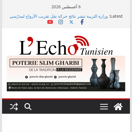
Skip
6 أغسطس 2026
to
Latest:
وزارة التربية تنشر نتائج حركة نقل تقريب الأزواج لمدرّسي
content
التعليم الابتدائي لسنة 2026
Kaso يصنع الحدث في مهرجان نابل بسهرة استثنائية
رابطة الأبطال: النادي الإفريقي يُواجه دجوليبا في الدور
التمهيدي الأوّل
“نسناس وبهناس”.. عرض مسرحي جديد للأطفال يجمع بين
الترفيه والقيم التربوية بمدينة الثقافة
اليوم: قرعة الدور التمهيدي لرابطة الأبطال وكأس
الكونفدرالية