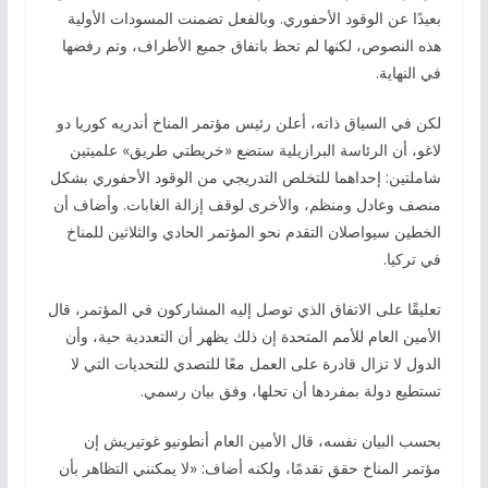
بعيدًا عن الوقود الأحفوري. وبالفعل تضمنت المسودات الأولية
هذه النصوص، لكنها لم تحظ باتفاق جميع الأطراف، وتم رفضها
في النهاية.
لكن في السياق ذاته، أعلن رئيس مؤتمر المناخ أندريه كوريا دو
لاغو، أن الرئاسة البرازيلية ستضع «خريطتي طريق» علميتين
شاملتين: إحداهما للتخلص التدريجي من الوقود الأحفوري بشكل
منصف وعادل ومنظم، والأخرى لوقف إزالة الغابات. وأضاف أن
الخطين سيواصلان التقدم نحو المؤتمر الحادي والثلاثين للمناخ
في تركيا.
تعليقًا على الاتفاق الذي توصل إليه المشاركون في المؤتمر، قال
الأمين العام للأمم المتحدة إن ذلك يظهر أن التعددية حية، وأن
الدول لا تزال قادرة على العمل معًا للتصدي للتحديات التي لا
تستطيع دولة بمفردها أن تحلها، وفق بيان رسمي.
بحسب البيان نفسه، قال الأمين العام أنطونيو غوتيريش إن
مؤتمر المناخ حقق تقدمًا، ولكنه أضاف: «لا يمكنني التظاهر بأن