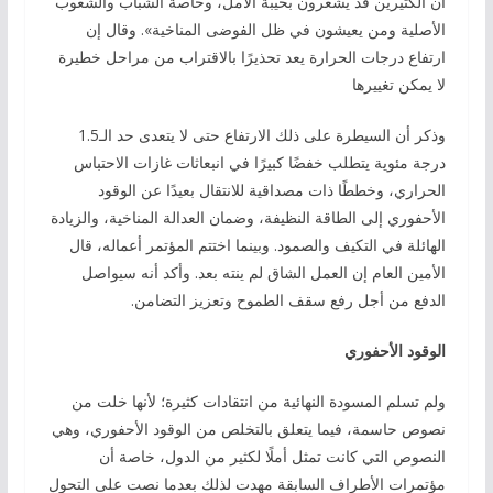
أن الكثيرين قد يشعرون بخيبة الأمل، وخاصة الشباب والشعوب
الأصلية ومن يعيشون في ظل الفوضى المناخية». وقال إن
ارتفاع درجات الحرارة يعد تحذيرًا بالاقتراب من مراحل خطيرة
لا يمكن تغييرها
وذكر أن السيطرة على ذلك الارتفاع حتى لا يتعدى حد الـ1.5
درجة مئوية يتطلب خفضًا كبيرًا في انبعاثات غازات الاحتباس
الحراري، وخططًا ذات مصداقية للانتقال بعيدًا عن الوقود
الأحفوري إلى الطاقة النظيفة، وضمان العدالة المناخية، والزيادة
الهائلة في التكيف والصمود. وبينما اختتم المؤتمر أعماله، قال
الأمين العام إن العمل الشاق لم ينته بعد. وأكد أنه سيواصل
الدفع من أجل رفع سقف الطموح وتعزيز التضامن.
الوقود الأحفوري
ولم تسلم المسودة النهائية من انتقادات كثيرة؛ لأنها خلت من
نصوص حاسمة، فيما يتعلق بالتخلص من الوقود الأحفوري، وهي
النصوص التي كانت تمثل أملًا لكثير من الدول، خاصة أن
مؤتمرات الأطراف السابقة مهدت لذلك بعدما نصت على التحول