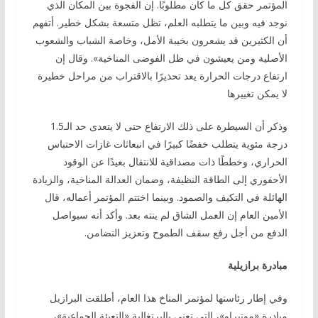
المؤتمر حقق كل ما كان مطلوبًا. إن الفجوة بين المكان الذي
نوجد فيه وبين ما يتطلبه العلم، تظل متسعة بشكل خطير. أتفهم
أن الكثيرين قد يشعرون بخيبة الأمل، وخاصة الشباب والشعوب
الأصلية ومن يعيشون في ظل الفوضى المناخية». وقال إن
ارتفاع درجات الحرارة يعد تحذيرًا بالاقتراب من مراحل خطيرة
لا يمكن تغييرها
وذكر أن السيطرة على ذلك الارتفاع حتى لا يتعدى حد الـ1.5
درجة مئوية يتطلب خفضًا كبيرًا في انبعاثات غازات الاحتباس
الحراري، وخططًا ذات مصداقية للانتقال بعيدًا عن الوقود
الأحفوري إلى الطاقة النظيفة، وضمان العدالة المناخية، والزيادة
الهائلة في التكيف والصمود. وبينما اختتم المؤتمر أعماله، قال
الأمين العام إن العمل الشاق لم ينته بعد. وأكد أنه سيواصل
الدفع من أجل رفع سقف الطموح وتعزيز التضامن.
مبادرة برازيلية
وفي إطار رئاستها لمؤتمر المناخ هذا العام، أطلقت البرازيل
مبادرة «موتيراو»، التي تعني بالبرتغالية «التعبئة الجماعية»،