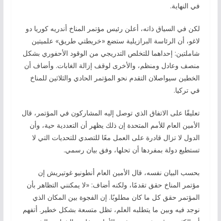
في النهاية.
لكن في السياق ذاته، أعلن رئيس مؤتمر المناخ أندريه كوريا دو
لاغو، أن الرئاسة البرازيلية ستضع «خريطتي طريق» علميتين
شاملتين: إحداهما للتخلص التدريجي من الوقود الأحفوري بشكل
منصف وعادل ومنظم، والأخرى لوقف إزالة الغابات. وأضاف أن
الخطين سيواصلان التقدم نحو المؤتمر الحادي والثلاثين للمناخ
في تركيا.
تعليقًا على الاتفاق الذي توصل إليه المشاركون في المؤتمر، قال
الأمين العام للأمم المتحدة إن ذلك يظهر أن التعددية حية، وأن
الدول لا تزال قادرة على العمل معًا للتصدي للتحديات التي لا
تستطيع دولة بمفردها أن تحلها، وفق بيان رسمي.
بحسب البيان نفسه، قال الأمين العام أنطونيو غوتيريش إن
مؤتمر المناخ حقق تقدمًا، ولكنه أضاف: «لا يمكنني التظاهر بأن
المؤتمر حقق كل ما كان مطلوبًا. إن الفجوة بين المكان الذي
نوجد فيه وبين ما يتطلبه العلم، تظل متسعة بشكل خطير. أتفهم