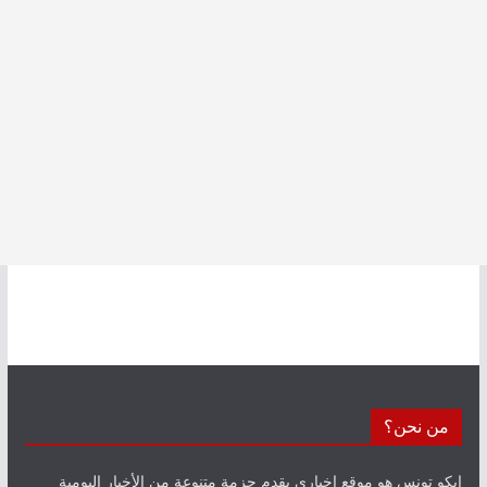
من نحن؟
إيكو تونس هو موقع إخباري يقدم حزمة متنوعة من الأخبار اليومية