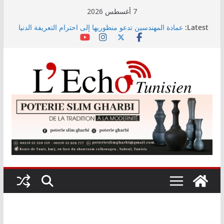
Skip
7 أغسطس 2026
to
Latest:
عمادة المهندسين تدعو منظوريها إلى احترام التعريفة الدنيا
content
المعتمدة
التوجيه الجامعي: صدور دليل طاقة الاستيعاب للدورة
النهائية
أمين بودشارت يلتقي جمهور بنزرت في تجربة موسيقية
استثنائية تجمع الفنان بالجمهور
الاستثمارات الفلاحية الخاصة المصادق عليها ترتفع بـ15
بالمائة إلى موفى ماي 2026
اختيار معهد باستور مركزا إقليميا لشمال إفريقيا في مراقبة
مياه الصرف الصحي والبيئة