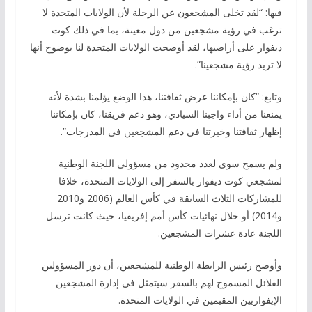
فيها: “لقد تخلى المشجعون عن الرحلة لأن الولايات المتحدة لا
ترغب في رؤية مشجعين من دول معينة، بما في ذلك كوت
ديفوار على أراضيها، لقد أوضحت الولايات المتحدة لنا بوضوح أنها
لا تريد رؤية مشجعينا”.
وتابع: “كان بإمكاننا عرض ثقافتنا، هذا الوضع يؤلمنا بشدة لأنه
يمنعنا من أداء واجبنا السيادي، وهو دعم فريقنا، كان بإمكاننا
إظهار ثقافتنا وخبرتنا في دعم المشجعين في المدرجات”.
ولم يسمح سوى لعدد محدود من مسؤولي اللجنة الوطنية
لمشجعي كوت ديفوار بالسفر إلى الولايات المتحدة، خلافا
للمشاركات الثلاث السابقة في كأس العالم (2006 و2010
و2014) أو خلال نهائيات كأس أمم إفريقيا، حيث كانت ترسل
اللجنة عادة عشرات المشجعين.
وأوضح رئيس الرابطة الوطنية للمشجعين، أن دور المسؤولين
القلائل المسموح لهم بالسفر سيتمثل في إدارة المشجعين
الإيفواريين المقيمين في الولايات المتحدة.