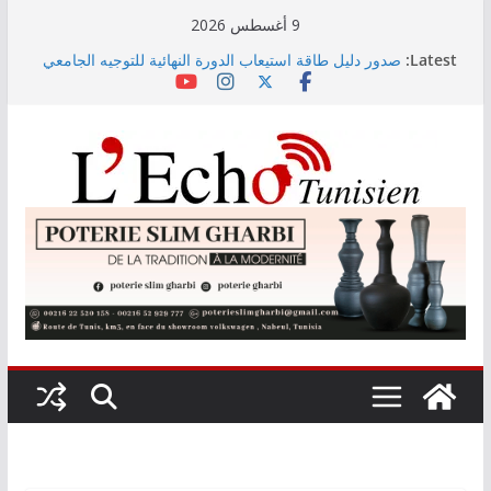
Skip
9 أغسطس 2026
to
Latest:
صدور دليل طاقة استيعاب الدورة النهائية للتوجيه الجامعي
content
2026
أسعار الغذاء العالمية ترتفع في جويلية إلى أعلى مستوى
لها منذ 3 سنوات
وزير التجهيز يتفقد سير أشغال مشروع المدخل الجنوبي
للعاصمة
وزارة الأسرة: نسعى لاستكمال دراسة ميدانية حول ظاهرة
تسول الأطفال
مندوب عام حماية الطفولة يحذر