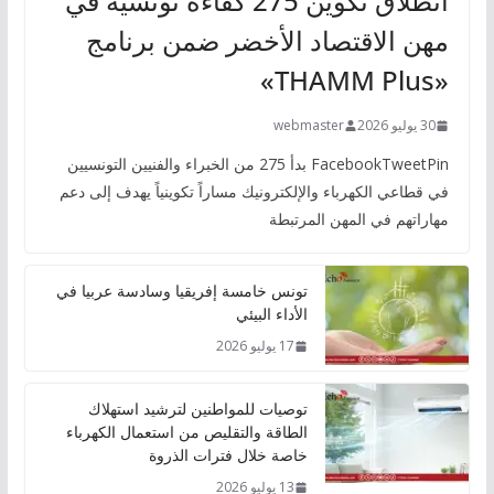
انطلاق تكوين 275 كفاءة تونسية في
مهن الاقتصاد الأخضر ضمن برنامج
«THAMM Plus»
30 يوليو 2026
webmaster
FacebookTweetPin بدأ 275 من الخبراء والفنيين التونسيين
في قطاعي الكهرباء والإلكترونيك مساراً تكوينياً يهدف إلى دعم
مهاراتهم في المهن المرتبطة
تونس خامسة إفريقيا وسادسة عربيا في
الأداء البيئي
17 يوليو 2026
توصيات للمواطنين لترشيد استهلاك
الطاقة والتقليص من استعمال الكهرباء
خاصة خلال فترات الذروة
13 يوليو 2026