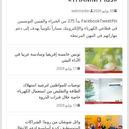
30 يوليو 2026
webmaster
FacebookTweetPin بدأ 275 من الخبراء والفنيين التونسيين
في قطاعي الكهرباء والإلكترونيك مساراً تكوينياً يهدف إلى دعم
مهاراتهم في المهن المرتبطة
تونس خامسة إفريقيا وسادسة عربيا في
الأداء البيئي
17 يوليو 2026
توصيات للمواطنين لترشيد استهلاك
الطاقة والتقليص من استعمال الكهرباء
خاصة خلال فترات الذروة
13 يوليو 2026
وائل شوشان من روما: الشراكات
المتوسطية ركيزة أساسية لدعم الانتقال