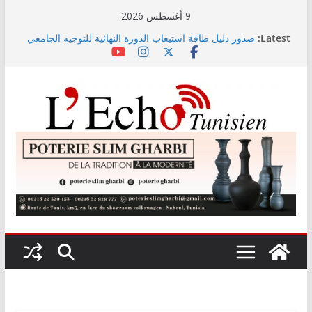
Skip
9 أغسطس 2026
to
Latest:
صدور دليل طاقة استيعاب الدورة النهائية للتوجيه الجامعي
content
2026
أسعار الغذاء العالمية ترتفع في جويلية إلى أعلى مستوى
لها منذ 3 سنوات
وزير التجهيز يتفقد سير أشغال مشروع المدخل الجنوبي
للعاصمة
وزارة الأسرة: نسعى لاستكمال دراسة ميدانية حول ظاهرة
تسول الأطفال
مندوب عام حماية الطفولة يحذر