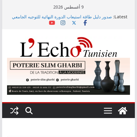
Skip
9 أغسطس 2026
to
Latest:
صدور دليل طاقة استيعاب الدورة النهائية للتوجيه الجامعي
content
2026
أسعار الغذاء العالمية ترتفع في جويلية إلى أعلى مستوى
لها منذ 3 سنوات
وزير التجهيز يتفقد سير أشغال مشروع المدخل الجنوبي
للعاصمة
وزارة الأسرة: نسعى لاستكمال دراسة ميدانية حول ظاهرة
تسول الأطفال
مندوب عام حماية الطفولة يحذر