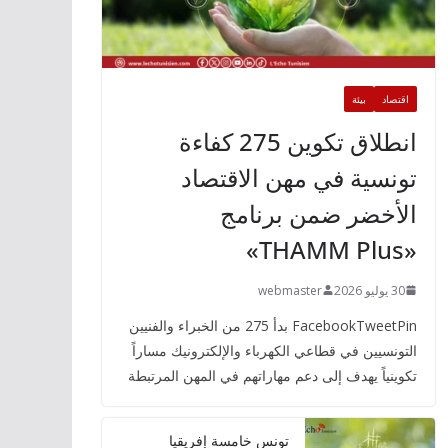
اقتصاد
بيئة
انطلاق تكوين 275 كفاءة
تونسية في مهن الاقتصاد
الأخضر ضمن برنامج
«THAMM Plus»
30 يوليو 2026
webmaster
FacebookTweetPin بدأ 275 من الخبراء والفنيين
التونسيين في قطاعي الكهرباء والإلكترونيك مساراً
تكوينياً يهدف إلى دعم مهاراتهم في المهن المرتبطة
تونس خامسة إفريقيا