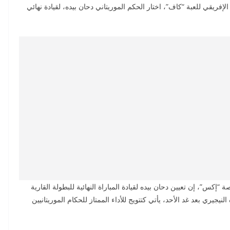
 الإفريقي للعبة “كاف”، اختار الحكم الموريتاني دحان بيده، لقيادة نهائي
إكس”، إن تعيين دحان بيده لقيادة المباراة النهائية للبطولة القارية
جيري بعد غد الأحد، يأتي كتتويج للأداء الممتاز للحكام الموريتانيين