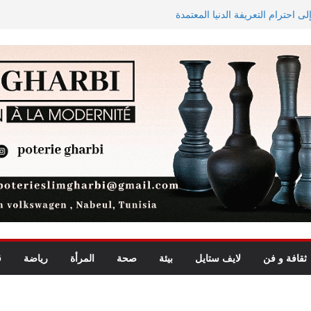
ى احترام التعريفة الدنيا المعتمدة
الاستيعاب للدورة النهائية
 في تجربة موسيقية استثنائية تجمع
الاستثمارات الفلاحية الخاصة المصادق عليها ترتفع بـ15 بالمائة إلى
 لشمال إفريقيا في مراقبة مياه
ثقافة و فن
لايف ستايل
بيئة
صحة
المرأة
رياضة
ق