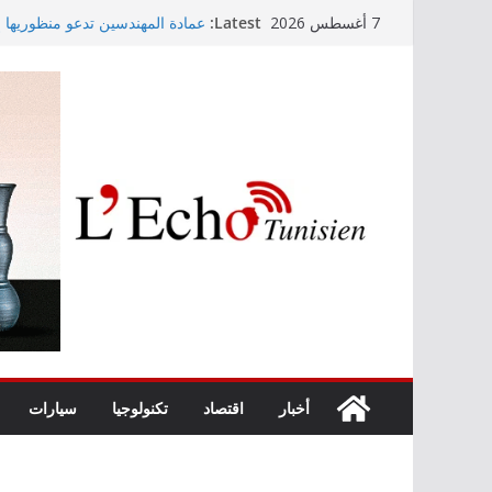
Skip
Latest:
عمادة المهندسين تدعو منظوريها إل
7 أغسطس 2026
to
التوجيه الجامعي: صدور دليل طاقة 
أمين بودشارت يلتقي جمهور بنزرت
content
الفنان بالجمهور
موفى ماي 2026
اختيار معهد باستور مركزا إقليميا
الصرف الصحي والبيئة
أخبار
اقتصاد
تكنولوجيا
سيارات