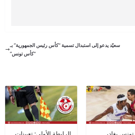
سعيّد يدعو إلى استبدال تسمية “كأس رئيس الجمهورية” بـ
“كأس تونس”
تونس يغادر
الرابطة الأولى: تعيينات