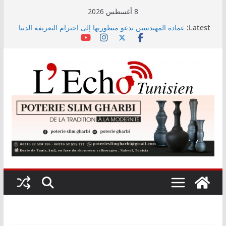
Skip
8 أغسطس 2026
to
Latest:
عمادة المهندسين تدعو منظوريها إلى احترام التعريفة الدنيا
content
المعتمدة
التوجيه الجامعي: صدور دليل طاقة الاستيعاب للدورة
النهائية
أمين بودشارت يلتقي جمهور بنزرت في تجربة موسيقية
استثنائية تجمع الفنان بالجمهور
الاستثمارات الفلاحية الخاصة المصادق عليها ترتفع بـ15
بالمائة إلى موفى ماي 2026
اختيار معهد باستور مركزا إقليميا لشمال إفريقيا في مراقبة
مياه الصرف الصحي والبيئة