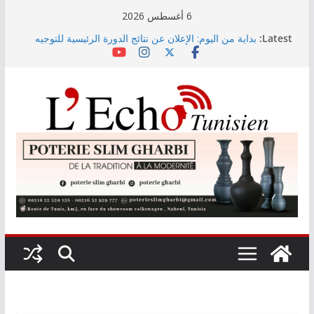
Skip
6 أغسطس 2026
to
Latest:
بداية من اليوم: الإعلان عن نتائج الدورة الرئيسية للتوجيه
content
الجامعي عبر الإرساليات القصيرة
وزارة التربية تنشر نتائج حركة نقل تقريب الأزواج لمدرّسي
التعليم الابتدائي لسنة 2026
رئيس الجمهورية يُشــدد على أن حقّ الدّولة في استرجاع
أموال الشّعب التونسي لن يسقط بالتّقادم
معهد الإحصاء: مؤشر أسعار الاستهلاك يرتفع بنسبة 0,2%
خلال شهر جويلية 2026
خبير في التربية السيبرانية يحذّر من مخاطر توجيه الذكاء
الاصطناعي التوليدي لتفاعلات المستخدمين