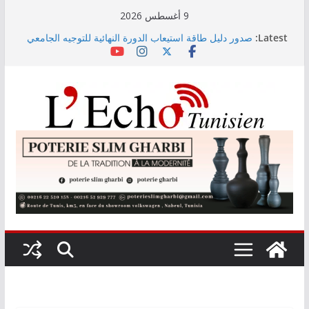
Skip
9 أغسطس 2026
to
Latest:
صدور دليل طاقة استيعاب الدورة النهائية للتوجيه الجامعي
content
2026
أسعار الغذاء العالمية ترتفع في جويلية إلى أعلى مستوى
لها منذ 3 سنوات
وزير التجهيز يتفقد سير أشغال مشروع المدخل الجنوبي
للعاصمة
وزارة الأسرة: نسعى لاستكمال دراسة ميدانية حول ظاهرة
تسول الأطفال
مندوب عام حماية الطفولة يحذر