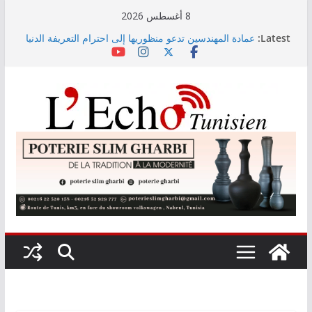
Skip
8 أغسطس 2026
to
Latest:
عمادة المهندسين تدعو منظوريها إلى احترام التعريفة الدنيا
content
المعتمدة
التوجيه الجامعي: صدور دليل طاقة الاستيعاب للدورة
النهائية
أمين بودشارت يلتقي جمهور بنزرت في تجربة موسيقية
استثنائية تجمع الفنان بالجمهور
الاستثمارات الفلاحية الخاصة المصادق عليها ترتفع بـ15
بالمائة إلى موفى ماي 2026
اختيار معهد باستور مركزا إقليميا لشمال إفريقيا في مراقبة
مياه الصرف الصحي والبيئة