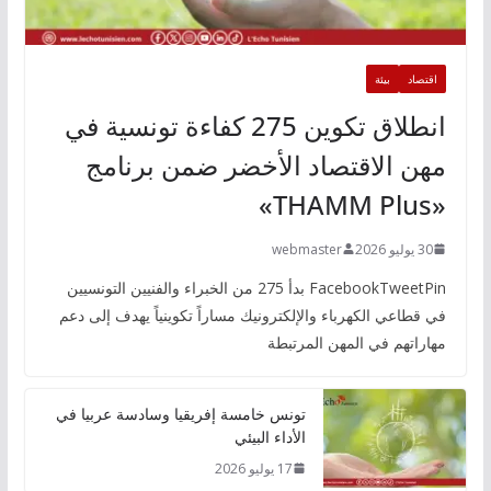
اقتصاد
بيئة
انطلاق تكوين 275 كفاءة تونسية في
مهن الاقتصاد الأخضر ضمن برنامج
«THAMM Plus»
30 يوليو 2026
webmaster
FacebookTweetPin بدأ 275 من الخبراء والفنيين التونسيين
في قطاعي الكهرباء والإلكترونيك مساراً تكوينياً يهدف إلى دعم
مهاراتهم في المهن المرتبطة
تونس خامسة إفريقيا وسادسة عربيا في
الأداء البيئي
17 يوليو 2026