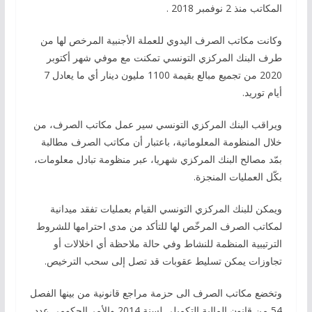
المكاتب منذ 2 نوفمبر 2018 .
وكانت مكاتب الصرف اليدوي للعملة الأجنبية المرخص لها من
طرف البنك المركزي التونسي تمكنت مع موفي شهر أكتوبر
2020 من تجميع مبالع بقيمة 1100 مليون دينار أي ما يعادل 7
أيام توريد.
ويراقب البنك المركزي التونسي سير عمل مكاتب الصرف، من
خلال المنظومة المعلوماتية، باعتبار أن مكاتب الصرف مطالبة
بمّد مصالح البنك المركزي شهريا، عبر منظومة تبادل معلومات،
بكّل العمليات المنجزة.
ويمكن للبنك المركزي التونسي القيام بعمليات تفقد ميدانية
لمكاتب الصرف المرخّص لها للتأكد من مدى احترامها للشروط
الترتيبية المنظمة للنشاط وفي حالة ملاحظة أي اخلالات أو
تجاوزات يمكن تسليط عقوبات قد تصل إلى سحب الترخيص.
وتخضع مكاتب الصرف الى حزمة مراجع قانونية من بينها الفصل
54 من قانون المالية التكميلي لسنة 2014 والأمر الحكومي عدد