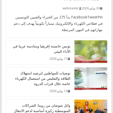
30 يوليو 2026
webmaster
FacebookTweetPin بدأ 275 من الخبراء والفنيين التونسيين
في قطاعي الكهرباء والإلكترونيك مساراً تكوينياً يهدف إلى دعم
مهاراتهم في المهن المرتبطة
تونس خامسة إفريقيا وسادسة عربيا في
الأداء البيئي
17 يوليو 2026
توصيات للمواطنين لترشيد استهلاك
الطاقة والتقليص من استعمال الكهرباء
خاصة خلال فترات الذروة
13 يوليو 2026
وائل شوشان من روما: الشراكات
المتوسطية ركيزة أساسية لدعم الانتقال