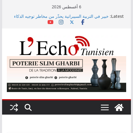
Skip
6 أغسطس 2026
to
Latest:
خبير في التربية السيبرانية يحذّر من مخاطر توجيه الذكاء
content
الاصطناعي التوليدي لتفاعلات المستخدمين
اليوم: قرعة الدور التمهيدي لرابطة الأبطال وكأس
الكونفدرالية
وزارة التربية تنشر نتائج حركة نقل تقريب الأزواج لمدرّسي
التعليم الابتدائي لسنة 2026
رئيس الجمهورية يُشــدد على أن حقّ الدّولة في استرجاع
أموال الشّعب التونسي لن يسقط بالتّقادم
معهد الإحصاء: مؤشر أسعار الاستهلاك يرتفع بنسبة 0,2%
خلال شهر جويلية 2026