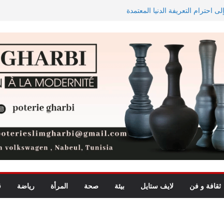
ى احترام التعريفة الدنيا المعتمدة
الاستيعاب للدورة النهائية
 في تجربة موسيقية استثنائية تجمع
الاستثمارات الفلاحية الخاصة المصادق عليها ترتفع بـ15 بالمائة إلى
 لشمال إفريقيا في مراقبة مياه
ثقافة و فن
لايف ستايل
بيئة
صحة
المرأة
رياضة
ق