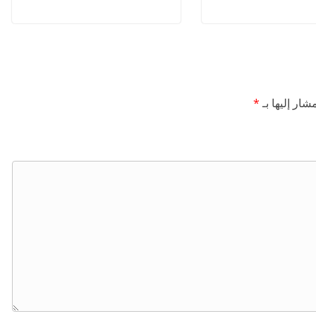
شار إليها بـ
*