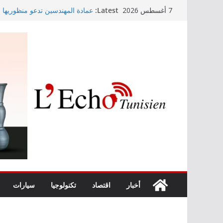
Skip
Latest:
عمادة المهندسين تدعو منظوريها إل
7 أغسطس 2026
to
التوجيه الجامعي: صدور دليل طاقة 
أمين بودشارت يلتقي جمهور بنزرت
content
الفنان بالجمهور
موفى ماي 2026
اختيار معهد باستور مركزا إقليميا
الصرف الصحي والبيئة
أخبار
اقتصاد
تكنولوجيا
سيارات