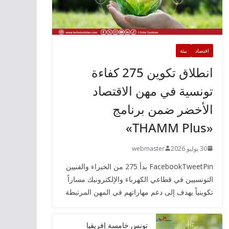
اقتصاد
بيئة
انطلاق تكوين 275 كفاءة
تونسية في مهن الاقتصاد
الأخضر ضمن برنامج
«THAMM Plus»
30 يوليو 2026
webmaster
FacebookTweetPin بدأ 275 من الخبراء والفنيين
التونسيين في قطاعي الكهرباء والإلكترونيك مساراً
تكوينياً يهدف إلى دعم مهاراتهم في المهن المرتبطة
تونس خامسة إفريقيا