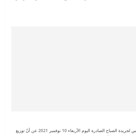
كشف المدير العام للوكالة الوطنية للتبغ والوقيد توفيق عبّاس لجريدة الصباح الصادرة اليوم الأربعاء 10 نوفمبر 2021 عن أنّ توزيع