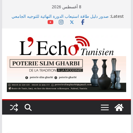
Skip
8 أغسطس 2026
to
Latest:
صدور دليل طاقة استيعاب الدورة النهائية للتوجيه الجامعي
content
2026
أسعار الغذاء العالمية ترتفع في جويلية إلى أعلى مستوى
لها منذ 3 سنوات
وزير التجهيز يتفقد سير أشغال مشروع المدخل الجنوبي
للعاصمة
وزارة الأسرة: نسعى لاستكمال دراسة ميدانية حول ظاهرة
تسول الأطفال
مندوب عام حماية الطفولة يحذر