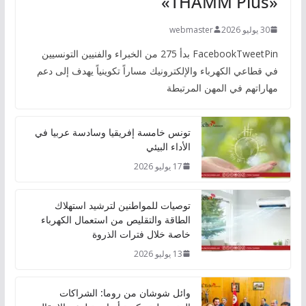
«THAMM Plus»
30 يوليو 2026
webmaster
FacebookTweetPin بدأ 275 من الخبراء والفنيين التونسيين
في قطاعي الكهرباء والإلكترونيك مساراً تكوينياً يهدف إلى دعم
مهاراتهم في المهن المرتبطة
تونس خامسة إفريقيا وسادسة عربيا في
الأداء البيئي
17 يوليو 2026
توصيات للمواطنين لترشيد استهلاك
الطاقة والتقليص من استعمال الكهرباء
خاصة خلال فترات الذروة
13 يوليو 2026
وائل شوشان من روما: الشراكات