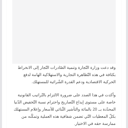
وقد دعت وزارة التّجارة وتنمية الصّادرات التّجار إلى الانخراط
بكثافة في هذه التّظاهرة التجارية والاستهلاكية الهامة لدفع
الحركية الاقتصادية ودعم القدرة الشّرائية للمستهلك.
وأكدت في هذا الصدد على ضرورة الالتزام بالتّراتيب القانونية
خاصة على مستوى إيداع التّصاريح واحترام نسبة التّخفيض الدّنيا
المحدّدة بــ 20 بالمائة والتأشير الثّنائي للأسعار وإعلام المستهلك
بكلّ المعطيات التّي تضمن شفافية هذه العملية وتمكّنه من
ممارسة حقه في الاختيار.