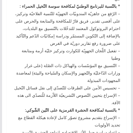
* بالنّسبة للبرنامج الوطنيّ لمكافحة سوسة النّخيل الحمراء :
– الرّفع من جاهزيّة المندوبيّات الجهويّة للتّنمية الفلاحيّة وتركيز،
على أقصى تقدير، فريق قارّ للمكافحة والمتابعة والحرص على
احترام البروتوكول المعتمد للتدخّلات بالتّنسيق مع البلديات،
بالإضافة إلى التّكوين المستمّر ودراسة إمكانيّات الدّعم والتّأكيد
على ضرورة رفع تقارير دوريّة في الغرض
– تفعيل اللّجان الجهويّة للكوارث وتركيز خليّة أزمة ومتابعة
وطنيا
– التّنسيق مع المؤسّسات والهياكل ذات الصّلة (على غرار
وزارات الدّاخليّة والتّجهيز والإسكان والسّياحة والبيئة) لمعاضدة
المجهودات المبذولة
– تحسيس الأمن على الطرقات للتّصدّي إلى نقل فسائل النّخيل
– الإسراع بتحيين النّصوص التّشريعيّة اللاّزمة للّتصدّي الى هذه
الآفة.
* بالنسبة لمكافحة الحشرة القرمزية على التّين الشّوكي:
– الإسراع بتقديم مشروع تصوّر كامل لإعادة هيكلة القطاع مع
تحديد الأولويات
– إعداد دراسة حول الأثر الاقتصادي لتواجد الحشرة بالنّسبة