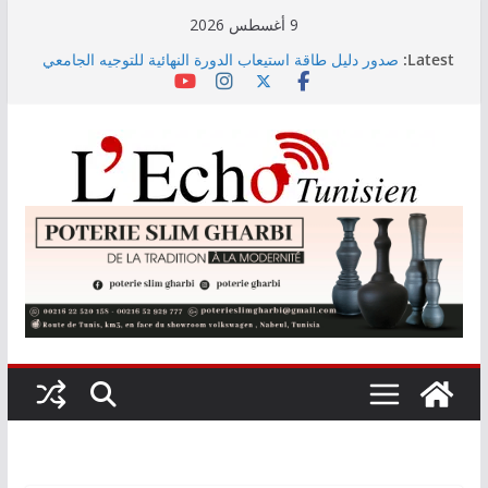
Skip
9 أغسطس 2026
to
Latest:
صدور دليل طاقة استيعاب الدورة النهائية للتوجيه الجامعي
content
2026
أسعار الغذاء العالمية ترتفع في جويلية إلى أعلى مستوى
لها منذ 3 سنوات
وزير التجهيز يتفقد سير أشغال مشروع المدخل الجنوبي
للعاصمة
وزارة الأسرة: نسعى لاستكمال دراسة ميدانية حول ظاهرة
تسول الأطفال
مندوب عام حماية الطفولة يحذر