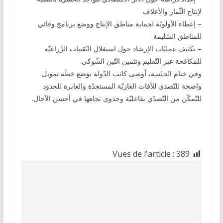
لإنتاج الثّمار والأعلاف
– إعطاء الأولويّة لحماية مناطق الإنتاج ووضع برنامج وقائي
للمناطق السّليمة
– تكثيف عمليّات الإرشاد حول استغلال التّقنيات الزّراعيّة
للمكافحة عبر التّقليم وتثمين التّين الشّوكي.
وفي ختام الجلسة، أوصى كاتب الدّولة بوضع خطّة تمويل
واضحة للتّصدي للآفات الغازيّة المستجدّة والعابرة للحدود
للتّمكّن من التّصدّي بفاعليّة وجدوى تجاهها في أحسن الآجال.
Vues de l'article :
389