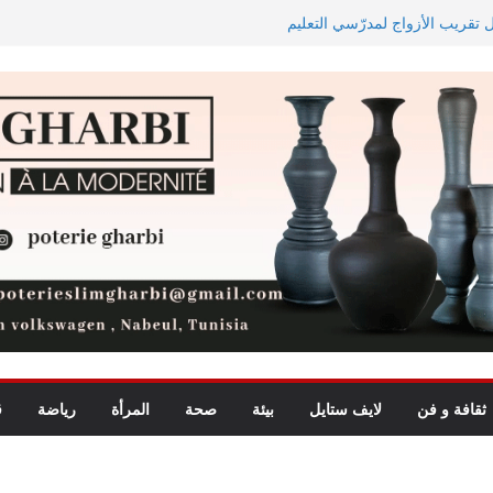
ل تقريب الأزواج لمدرّسي التعليم
اجه دجوليبا في الدور التمهيدي الأوّل
يد للأطفال يجمع بين الترفيه
ة الأبطال وكأس الكونفدرالية
ثقافة و فن
لايف ستايل
بيئة
صحة
المرأة
رياضة
ق