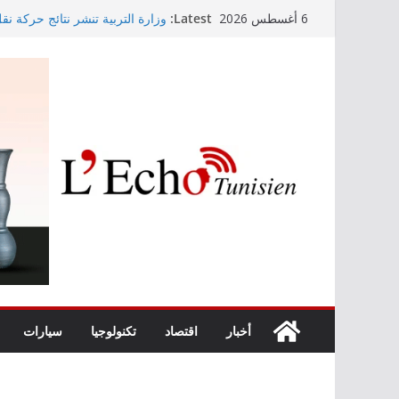
Skip
Latest:
وزارة التربية تنشر نتائج حركة نق
6 أغسطس 2026
to
الابتدائي لسنة 2026
Kaso يصنع الحدث في مهرجان نابل بسهرة استثنائية
content
رابطة الأبطال: النادي الإفريقي يُو
“نسناس وبهناس”.. عرض مسرحي جد
والقيم التربوية بمدينة الثقافة
اليوم: قرعة الدور التمهيدي لرابط
أخبار
اقتصاد
تكنولوجيا
سيارات