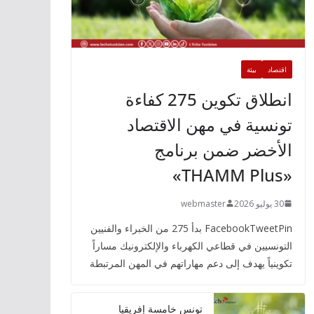
اقتصاد
بيئة
انطلاق تكوين 275 كفاءة
تونسية في مهن الاقتصاد
الأخضر ضمن برنامج
«THAMM Plus»
30 يوليو 2026
webmaster
FacebookTweetPin بدأ 275 من الخبراء والفنيين
التونسيين في قطاعي الكهرباء والإلكترونيك مساراً
تكوينياً يهدف إلى دعم مهاراتهم في المهن المرتبطة
تونس خامسة إفريقيا