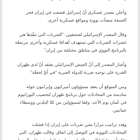
وأعلن مصدر عسكري أنّ إسرائيل قصفت في إيران فجر
الجمعة منشآت نووية ومواقع عسكرية أخرى.
وقال المصدر الإسرائيلي لصحفيين: “الضربات التي ننفّذها هي
عشرات الضربات التي تستهدف أهدافا عسكرية وأخرى مرتبطة
بالبرنامج النووي في مناطق مختلفة من إيران”.
وأشار المصدر إلى أنّ الجيش الإسرائيلي يعتقد أنّ لدى طهران
القدرة على توجيه ضربة للدولة العبرية “في أيّ لحظة”.
ومن المتوقع أن يعقد مسؤولون أميركيون وإيرانيون جولة
سادسة من المحادثات حول برنامج طهران لتخصيب اليورانيوم
في عُمان يوم الأحد، وفقا لمسؤولين من كلا البلدين ووسطاء
عمانيين.
وهدد ترامب مرارا بشن ضربات على إيران إذا فشلت
المحادثات النووية في التوصل إلى اتفاق. وقالت طهران، التي
تؤكد أن نشاطها النووي لأغراض سلمية، إنها سترد على الهجمات