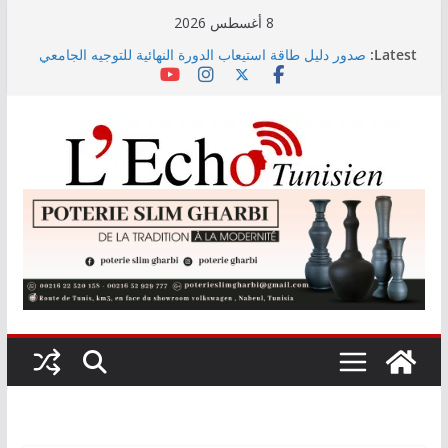
Skip
8 أغسطس 2026
to
Latest:
صدور دليل طاقة استيعاب الدورة النهائية للتوجيه الجامعي
content
2026
أسعار الغذاء العالمية ترتفع في جويلية إلى أعلى مستوى
لها منذ 3 سنوات
وزير التجهيز يتفقد سير أشغال مشروع المدخل الجنوبي
للعاصمة
وزارة الأسرة: نسعى لاستكمال دراسة ميدانية حول ظاهرة
تسول الأطفال
مندوب عام حماية الطفولة يحذر