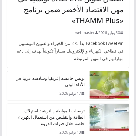
مهن الاقتصاد الأخضر ضمن برنامج
«THAMM Plus»
30 يوليو 2026
webmaster
FacebookTweetPin بدأ 275 من الخبراء والفنيين التونسيين
في قطاعي الكهرباء والإلكترونيك مساراً تكوينياً يهدف إلى دعم
مهاراتهم في المهن المرتبطة
تونس خامسة إفريقيا وسادسة عربيا في
الأداء البيئي
17 يوليو 2026
توصيات للمواطنين لترشيد استهلاك
الطاقة والتقليص من استعمال الكهرباء
خاصة خلال فترات الذروة
13 يوليو 2026