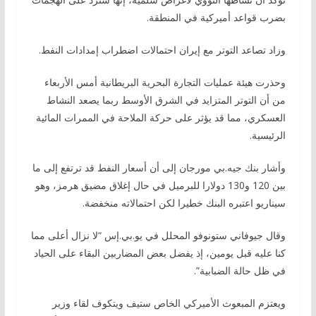
بضرب قواعد أميركية في المنطقة.
وزاد تصاعد التوتر مع إيران احتمالات اضطراب إمدادات النفط.
وحذرت هيئة عمليات التجارة البحرية البريطانية أمس الأربعاء
من أن التوتر المتزايد في الشرق الأوسط ربما يصعد النشاط
العسكري، مما قد يؤثر على حركة الملاحة في الممرات المائية
الرئيسية.
وأشار بنك جيه.بي مورجان إلى أن أسعار النفط قد ترتفع إلى ما
بين 120 و130 دولارا للبرميل في حال إغلاق مضيق هرمز، وهو
سيناريو اعتبره البنك خطيرا لكن احتمالاته منخفضة.
وقال جيوفاني ستونوفو المحلل في يو.بي.إس “لا نزال أعلى مما
كنا عليه قبل يومين، إذ يفضل بعض المضاربين البقاء على الحياد
في ظل حالة الضبابية”.
ويعتزم المبعوث الأميركي الخاص ستيف ويتكوف لقاء وزير