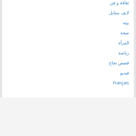
ثقافة و فن
لايف ستايل
بيئة
صحة
المرأة
رياضة
قصص نجاح
فيديو
Français