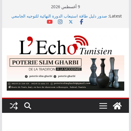
Skip
9 أغسطس 2026
to
Latest:
صدور دليل طاقة استيعاب الدورة النهائية للتوجيه الجامعي
content
2026
أسعار الغذاء العالمية ترتفع في جويلية إلى أعلى مستوى
لها منذ 3 سنوات
وزير التجهيز يتفقد سير أشغال مشروع المدخل الجنوبي
للعاصمة
وزارة الأسرة: نسعى لاستكمال دراسة ميدانية حول ظاهرة
تسول الأطفال
مندوب عام حماية الطفولة يحذر