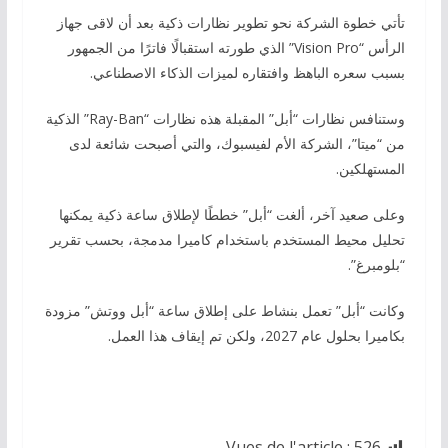
تأتي خطوة الشركة نحو تطوير نظارات ذكية بعد أن لاقى جهاز
الرأس “Vision Pro” الذي طورته استقبالًا فاترًا من الجمهور
بسبب سعره الباهظ وافتقاره لميزات الذكاء الاصطناعي.
وستنافس نظارات “أبل” المقبلة هذه نظارات “Ray-Ban” الذكية
من “ميتا”، الشركة الأم لفيسبوك، والتي أصبحت شائعة لدى
المستهلكين.
وعلى صعيد آخر، ألغت “أبل” خططًا لإطلاق ساعة ذكية يمكنها
تحليل محيط المستخدم باستخدام كاميرا مدمجة، بحسب تقرير
“بلومبرغ”.
وكانت “أبل” تعمل بنشاط على إطلاق ساعة “أبل ووتش” مزودة
بكاميرا بحلول عام 2027، ولكن تم إيقاف هذا العمل.
Vues de l'article :
526