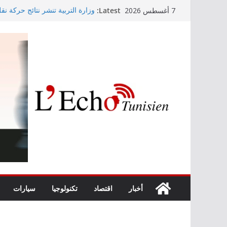
Skip
Latest:
وزارة التربية تنشر نتائج حركة نق
7 أغسطس 2026
to
الابتدائي لسنة 2026
Kaso يصنع الحدث في مهرجان نابل بسهرة استثنائية
content
رابطة الأبطال: النادي الإفريقي يُو
“نسناس وبهناس”.. عرض مسرحي جد
والقيم التربوية بمدينة الثقافة
اليوم: قرعة الدور التمهيدي لرابط
أخبار
اقتصاد
تكنولوجيا
سيارات