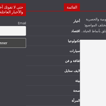
القائمة
حتى لا تفوتك آخ
والأخبار العاجلة
ومية والحصرية
أخبار
Email
تلف المواضيع؛
 بأنماط الحياة...
اقتصاد
تكنولوجيا
سيارات
ثقافة و فن
لايف ستايل
بيئة
صحة
المرأة