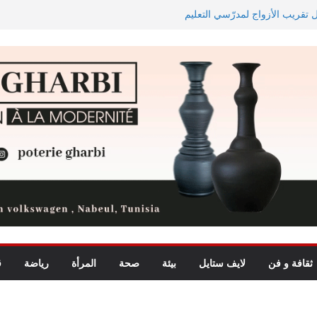
ل تقريب الأزواج لمدرّسي التعليم
اجه دجوليبا في الدور التمهيدي الأوّل
يد للأطفال يجمع بين الترفيه
ة الأبطال وكأس الكونفدرالية
ثقافة و فن
لايف ستايل
بيئة
صحة
المرأة
رياضة
ق