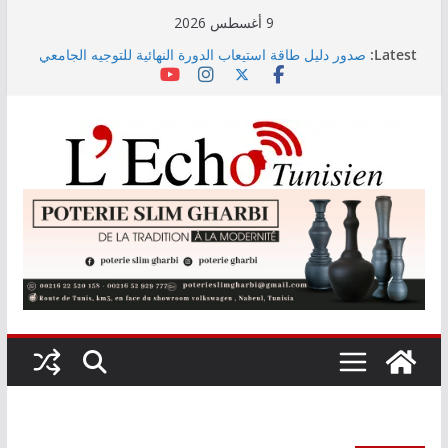
Skip
9 أغسطس 2026
to
Latest:
صدور دليل طاقة استيعاب الدورة النهائية للتوجيه الجامعي
content
2026
أسعار الغذاء العالمية ترتفع في جويلية إلى أعلى مستوى
لها منذ 3 سنوات
وزير التجهيز يتفقد سير أشغال مشروع المدخل الجنوبي
للعاصمة
وزارة الأسرة: نسعى لاستكمال دراسة ميدانية حول ظاهرة
تسول الأطفال
مندوب عام حماية الطفولة يحذر