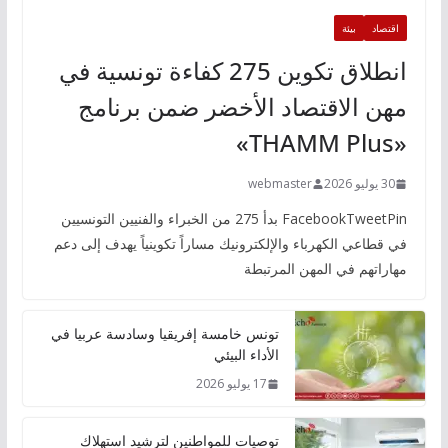
اقتصاد
بيئة
انطلاق تكوين 275 كفاءة تونسية في
مهن الاقتصاد الأخضر ضمن برنامج
«THAMM Plus»
30 يوليو 2026
webmaster
FacebookTweetPin بدأ 275 من الخبراء والفنيين التونسيين
في قطاعي الكهرباء والإلكترونيك مساراً تكوينياً يهدف إلى دعم
مهاراتهم في المهن المرتبطة
تونس خامسة إفريقيا وسادسة عربيا في
الأداء البيئي
17 يوليو 2026
توصيات للمواطنين لترشيد استهلاك