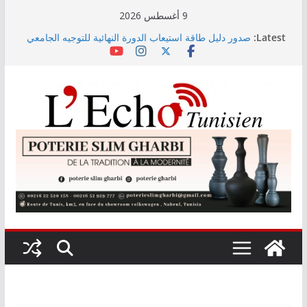
Skip
9 أغسطس 2026
to
Latest:
صدور دليل طاقة استيعاب الدورة النهائية للتوجيه الجامعي
content
2026
أسعار الغذاء العالمية ترتفع في جويلية إلى أعلى مستوى
لها منذ 3 سنوات
وزير التجهيز يتفقد سير أشغال مشروع المدخل الجنوبي
للعاصمة
وزارة الأسرة: نسعى لاستكمال دراسة ميدانية حول ظاهرة
تسول الأطفال
مندوب عام حماية الطفولة يحذر