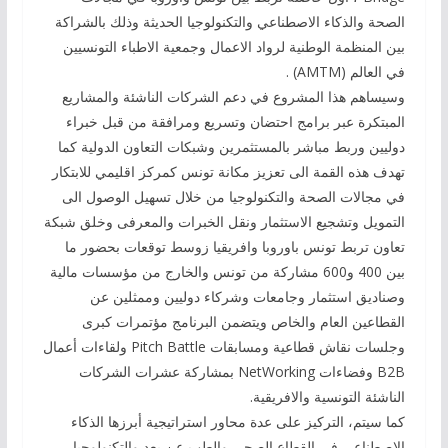
الصحة والذكاء الاصطناعي والتكنولوجيا الحديثة وذلك بالشراكة
بين المنظمة الوطنية لرواد الاعمال وجمعية الاطباء التونسيين
في العالم (AMTM) .
وسيساهم هذا المشروع في دعم الشركات الناشئة والمشاريع
المبتكرة عبر برامج احتضان وتسريع ومرافقة من قبل خبراء
دوليين وربط مباشر بالمستثمرين وشبكات التعاون الدولية كما
تهدف هذه القمة الى تعزيز مكانة تونس كمركز اقليمي للابتكار
في مجالات الصحة والتكنولوجيا من خلال تسهيل الوصول الى
التمويل وتشجيع الاستثمار ونقل الخبرات والمعرفى وخلق شبكة
تعاون تربط تونس باوروبا وافريقيا زوسط توقعات بحضور ما
بين 400 و600 مشاركة من تونس والخارج من مؤسسات مالية
وصناديق استثمار وجامعات وشركاء دوليين وممثلين عن
القطاعين العام والخاص ويتضمن البرنامج مؤتمرات كبرى
وجلسات نقاش قطاعية ومسابقات Pitch Battle ولقاءات أعمال
B2B وفضاءات NetWorking بمشاركة عشرات الشركات
الناشئة التونسية والافريقية.
كما سيتم، التركيز على عدة محاور استراتيجية أبرزها الذكاء
الاصطناعي في القطاع الصحي والطب عن بعد والتكنولوجيا