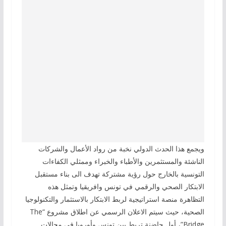
ويجمع هذا الحدث الدولي نخبة من رواد الأعمال والشركات
الناشئة والمستثمرين والأطباء والخبراء وممثلي الكفاءات
التونسية بالخارج حول رؤية مشتركة تهدف الى بناء مستقبل
الابتكار الصحي والرقمي في تونس وافريقيا وتمثل هذه
التظاهرة منصة استراتيجية لربط الابتكار بالاستثمار والتكنولوجيا
الصحية، حيث سيتم الاعلان الرسمي عن اطلاق مشروع “The
Bridge”، أول حاضنة تربط بين تونس وأوروبا في مجالات