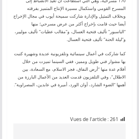
170 مسرحية، وهي التي استطاعت أن تعيد الانضباط إلى
المسرح القومي واستكمال مسيرة الإنتاج المتميز بفرقته
وبخلاف التمثيل والإدارة شاركت سميحة أيوب في مجال الإخراج
أيضا حيث قامت بإخراج أكثر من عرض مسرحي؛ منها
“الباسبور” تأليف فتحية العسال، و”مقالب عطيات” تأليف موليير،
و”ليلة الحنة” تأليف فتحية العسال.
كما شاركت في أعمال سينمائية وتلفزيونية عديدة وشهيرة كتبت
بها مشوار فني طويل ومميز، ففي السينما تميزت من خلال
أفلام عدة منها “أرض النفاق، فجر الاسلام، مع السعادة، بين
الاطلال”، وفي التلفزيون قدمت العديد من الأعمال البارزة من
أهمها “الضوء الشارد، أوان الورد، أميرة في عابدين، المصراوية”.
Vues de l'article :
261