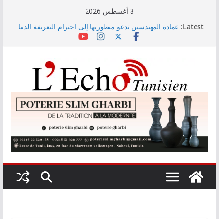
Skip
8 أغسطس 2026
to
Latest:
عمادة المهندسين تدعو منظوريها إلى احترام التعريفة الدنيا
content
المعتمدة
التوجيه الجامعي: صدور دليل طاقة الاستيعاب للدورة
النهائية
أمين بودشارت يلتقي جمهور بنزرت في تجربة موسيقية
استثنائية تجمع الفنان بالجمهور
الاستثمارات الفلاحية الخاصة المصادق عليها ترتفع بـ15
بالمائة إلى موفى ماي 2026
اختيار معهد باستور مركزا إقليميا لشمال إفريقيا في مراقبة
مياه الصرف الصحي والبيئة