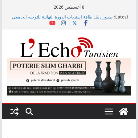
Skip
8 أغسطس 2026
to
Latest:
صدور دليل طاقة استيعاب الدورة النهائية للتوجيه الجامعي
content
2026
أسعار الغذاء العالمية ترتفع في جويلية إلى أعلى مستوى
لها منذ 3 سنوات
وزير التجهيز يتفقد سير أشغال مشروع المدخل الجنوبي
للعاصمة
وزارة الأسرة: نسعى لاستكمال دراسة ميدانية حول ظاهرة
تسول الأطفال
مندوب عام حماية الطفولة يحذر