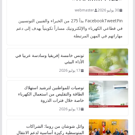
30 يوليو 2026
webmaster
FacebookTweetPin بدأ 275 من الخبراء والفنيين التونسيين
في قطاعي الكهرباء والإلكترونيك مساراً تكوينياً يهدف إلى دعم
مهاراتهم في المهن المرتبطة
تونس خامسة إفريقيا وسادسة عربيا في
الأداء البيئي
17 يوليو 2026
توصيات للمواطنين لترشيد استهلاك
الطاقة والتقليص من استعمال الكهرباء
خاصة خلال فترات الذروة
13 يوليو 2026
وائل شوشان من روما: الشراكات
المتوسطية ركيزة أساسية لدعم الانتقال