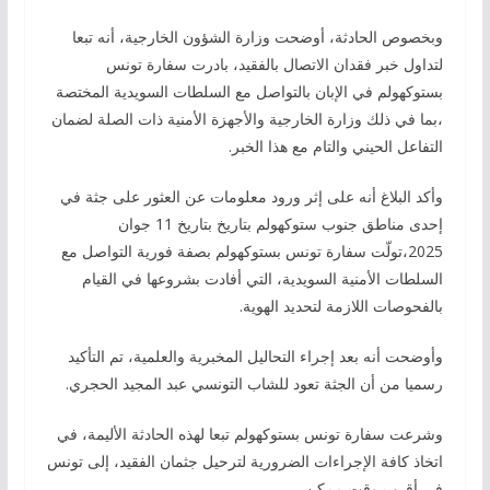
وبخصوص الحادثة، أوضحت وزارة الشؤون الخارجية، أنه تبعا
لتداول خبر فقدان الاتصال بالفقيد، بادرت سفارة تونس
بستوكهولم في الإبان بالتواصل مع السلطات السويدية المختصة
،بما في ذلك وزارة الخارجية والأجهزة الأمنية ذات الصلة لضمان
التفاعل الحيني والتام مع هذا الخبر.
وأكد البلاغ أنه على إثر ورود معلومات عن العثور على جثة في
إحدى مناطق جنوب ستوكهولم بتاريخ بتاريخ 11 جوان
2025،تولّت سفارة تونس بستوكهولم بصفة فورية التواصل مع
السلطات الأمنية السويدية، التي أفادت بشروعها في القيام
بالفحوصات اللازمة لتحديد الهوية.
وأوضحت أنه بعد إجراء التحاليل المخبرية والعلمية، تم التأكيد
رسميا من أن الجثة تعود للشاب التونسي عبد المجيد الحجري.
وشرعت سفارة تونس بستوكهولم تبعا لهذه الحادثة الأليمة، في
اتخاذ كافة الإجراءات الضرورية لترحيل جثمان الفقيد، إلى تونس
في أقرب وقت ممكن.