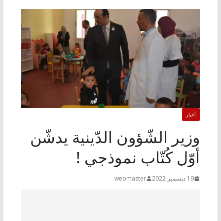
أخبار
وزير الشّؤون الدّينية يدشّن
أوّل كُتّاب نموذجي !
19 ديسمبر 2022
webmaster