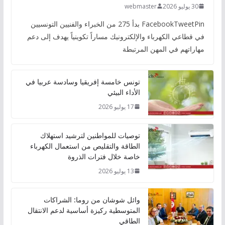
30 يوليو 2026
webmaster
FacebookTweetPin بدأ 275 من الخبراء والفنيين التونسيين
في قطاعي الكهرباء والإلكترونيك مساراً تكوينياً يهدف إلى دعم
مهاراتهم في المهن المرتبطة
تونس خامسة إفريقيا وسادسة عربيا في
الأداء البيئي
17 يوليو 2026
توصيات للمواطنين لترشيد استهلاك
الطاقة والتقليص من استعمال الكهرباء
خاصة خلال فترات الذروة
13 يوليو 2026
وائل شوشان من روما: الشراكات
المتوسطية ركيزة أساسية لدعم الانتقال
الطاقي