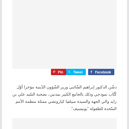
Pin
Tweet
Facebook
دشّن الدكتور إبراهيم الشّائبي وزير الشّؤون الدّينية مؤخرا أوّل
كُتّاب نموذجي وذلك بالجامع الكبير بمدنين، بصحبة السّيد علي بن
زايد والي الجهة والسيدة سيلفيا كياروتشي ممثلة منظمة الأمم
المتّحدة للطفولة “يونيسيف”.