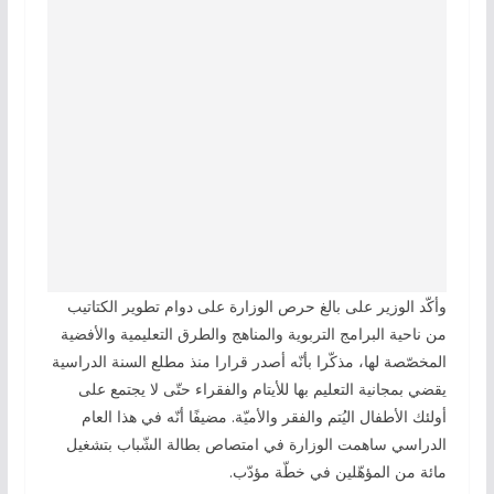
وأكّد الوزير على بالغ حرص الوزارة على دوام تطوير الكتاتيب
من ناحية البرامج التربوية والمناهج والطرق التعليمية والأفضية
المخصّصة لها، مذكّرا بأنّه أصدر قرارا منذ مطلع السنة الدراسية
يقضي بمجانية التعليم بها للأيتام والفقراء حتّى لا يجتمع على
أولئك الأطفال اليُتم والفقر والأميّة. مضيفًا أنّه في هذا العام
الدراسي ساهمت الوزارة في امتصاص بطالة الشّباب بتشغيل
مائة من المؤهّلين في خطّة مؤدّب.