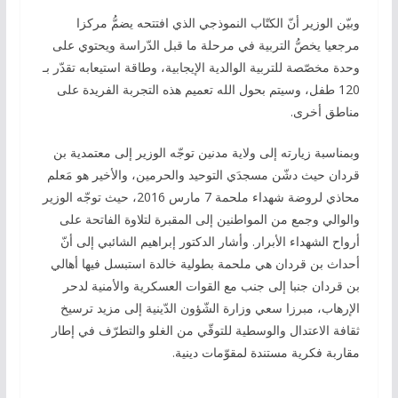
وبيّن الوزير أنّ الكتّاب النموذجي الذي افتتحه يضمُّ مركزا
مرجعيا يخصُّ التربية في مرحلة ما قبل الدّراسة ويحتوي على
وحدة مخصّصة للتربية الوالدية الإيجابية، وطاقة استيعابه تقدّر بـ
120 طفل، وسيتم بحول الله تعميم هذه التجربة الفريدة على
مناطق أخرى.
وبمناسبة زيارته إلى ولاية مدنين توجّه الوزير إلى معتمدية بن
قردان حيث دشّن مسجدَي التوحيد والحرمين، والأخير هو مَعلم
محاذي لروضة شهداء ملحمة 7 مارس 2016، حيث توجّه الوزير
والوالي وجمع من المواطنين إلى المقبرة لتلاوة الفاتحة على
أرواح الشهداء الأبرار. وأشار الدكتور إبراهيم الشائبي إلى أنّ
أحداث بن قردان هي ملحمة بطولية خالدة استبسل فيها أهالي
بن قردان جنبا إلى جنب مع القوات العسكرية والأمنية لدحر
الإرهاب، مبرزا سعي وزارة الشّؤون الدّينية إلى مزيد ترسيخ
ثقافة الاعتدال والوسطية للتوقّي من الغلو والتطرّف في إطار
مقاربة فكرية مستندة لمقوّمات دينية.