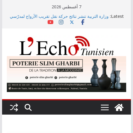
Skip
7 أغسطس 2026
to
Latest:
وزارة التربية تنشر نتائج حركة نقل تقريب الأزواج لمدرّسي
content
التعليم الابتدائي لسنة 2026
Kaso يصنع الحدث في مهرجان نابل بسهرة استثنائية
رابطة الأبطال: النادي الإفريقي يُواجه دجوليبا في الدور
التمهيدي الأوّل
“نسناس وبهناس”.. عرض مسرحي جديد للأطفال يجمع بين
الترفيه والقيم التربوية بمدينة الثقافة
اليوم: قرعة الدور التمهيدي لرابطة الأبطال وكأس
الكونفدرالية