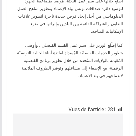
اطّلع خلالها على سير عمل البعثة، مُوصيًا بمُضاعفة الجهود
لتوسيع دائرة صداقات تونس ببلد الإعتماد وتطوير مناهج العمل
الدبلوماسي من أجل إيجاد فرص جديدة ناجزة لتطوير علاقات
التعاون والشراكة القائمة بين البلدين وإثرائها في ضوء
الإمكانيات المتاحة.
كما إطّلع الوزير على سير عمل القسم القنصلي , وأوصى
بتطوير الخدمات القنصليّة المُسداة لفائدة أبناء الجالية التونسيّة
المُقيمة بالولايات المتّحدة من خلال تطوير برنامج القنصلية
الرقمية، مع الإصغاء إلى مشاغلهم وتوفير الظروف الملائمة
لاندماجهم في بلد الاعتماد.
Vues de l'article :
281