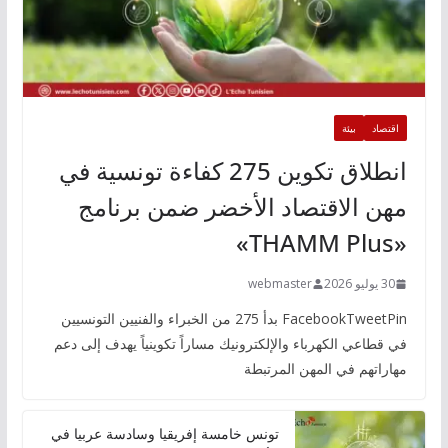
اقتصاد
بيئة
انطلاق تكوين 275 كفاءة تونسية في
مهن الاقتصاد الأخضر ضمن برنامج
«THAMM Plus»
30 يوليو 2026
webmaster
FacebookTweetPin بدأ 275 من الخبراء والفنيين التونسيين
في قطاعي الكهرباء والإلكترونيك مساراً تكوينياً يهدف إلى دعم
مهاراتهم في المهن المرتبطة
تونس خامسة إفريقيا وسادسة عربيا في