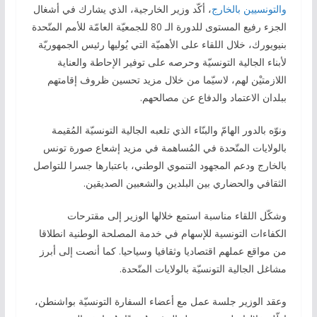
والتونسيين بالخارج
، أكّد وزير الخارجية، الذي يشارك في أشغال
الجزء رفيع المستوى للدورة الـ 80 للجمعيّة العامّة للأمم المتّحدة
بنيويورك، خلال اللقاء على الأهميّة التي يُوليها رئيس الجمهوريّة
لأبناء الجالية التونسيّة وحرصه على توفير الإحاطة والعناية
اللازمتيْن لهم، لاسيّما من خلال مزيد تحسين ظروف إقامتهم
ببلدان الاعتماد والدفاع عن مصالحهم.
ونوّه بالدور الهامّ والبنّاء الذي تلعبه الجالية التونسيّة المُقيمة
بالولايات المتّحدة في المُساهمة في مزيد إشعاع صورة تونس
بالخارج ودعم المجهود التنموي الوطني، باعتبارها جسرا للتواصل
الثقافي والحضاري بين البلدين والشعبين الصديقين.
وشكّل اللقاء مناسبة استمع خلالها الوزير إلى مقترحات
الكفاءات التونسية للإسهام في خدمة المصلحة الوطنية انطلاقا
من مواقع عملهم اقتصاديا وثقافيا وسياحيا. كما أنصت إلى أبرز
مشاغل الجالية التونسيّة بالولايات المتّحدة.
وعقد الوزير جلسة عمل مع أعضاء السفارة التونسيّة بواشنطن،