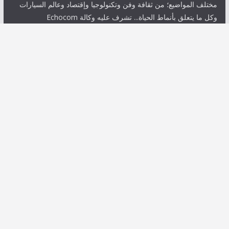
مختلف المواضيع؛ من ثقافة وفن وتكنولوجيا وإقتصاد وعالم السيارات
وكل ما يتعلق بأنماط الحياة... تشرف عليه وكالة Echocom