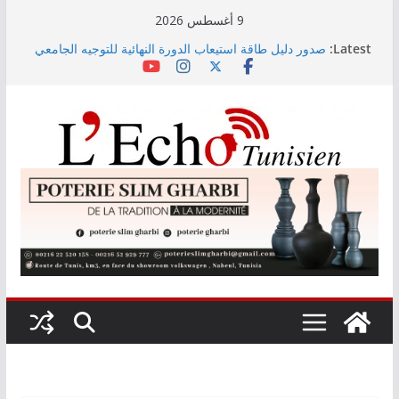
Skip
9 أغسطس 2026
to
Latest:
صدور دليل طاقة استيعاب الدورة النهائية للتوجيه الجامعي
content
2026
أسعار الغذاء العالمية ترتفع في جويلية إلى أعلى مستوى
لها منذ 3 سنوات
وزير التجهيز يتفقد سير أشغال مشروع المدخل الجنوبي
للعاصمة
وزارة الأسرة: نسعى لاستكمال دراسة ميدانية حول ظاهرة
تسول الأطفال
مندوب عام حماية الطفولة يحذر