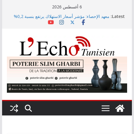
Skip
6 أغسطس 2026
to
Latest:
معهد الإحصاء: مؤشر أسعار الاستهلاك يرتفع بنسبة 0,2%
content
خلال شهر جويلية 2026
“نسناس وبهناس”.. عرض مسرحي جديد للأطفال يجمع بين
الترفيه والقيم التربوية بمدينة الثقافة
اليوم: قرعة الدور التمهيدي لرابطة الأبطال وكأس
الكونفدرالية
وزارة التربية تنشر نتائج حركة نقل تقريب الأزواج لمدرّسي
التعليم الابتدائي لسنة 2026
رئيس الجمهورية يُشــدد على أن حقّ الدّولة في استرجاع
أموال الشّعب التونسي لن يسقط بالتّقادم