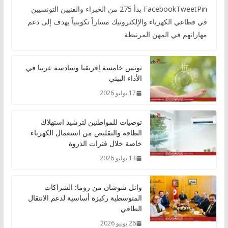
FacebookTweetPin بدأ 275 من الخبراء والفنيين التونسيين
في قطاعي الكهرباء والإلكترونيك مساراً تكوينياً يهدف إلى دعم
مهاراتهم في المهن المرتبطة
تونس خامسة إفريقيا وسادسة عربيا في
الأداء البيئي
17 يوليو 2026
توصيات للمواطنين لترشيد استهلاك
الطاقة والتقليص من استعمال الكهرباء
خاصة خلال فترات الذروة
13 يوليو 2026
وائل شوشان من روما: الشراكات
المتوسطية ركيزة أساسية لدعم الانتقال
الطاقي
26 يونيو 2026