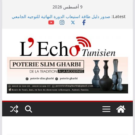
Skip
9 أغسطس 2026
to
Latest:
صدور دليل طاقة استيعاب الدورة النهائية للتوجيه الجامعي
content
2026
أسعار الغذاء العالمية ترتفع في جويلية إلى أعلى مستوى
لها منذ 3 سنوات
وزير التجهيز يتفقد سير أشغال مشروع المدخل الجنوبي
للعاصمة
وزارة الأسرة: نسعى لاستكمال دراسة ميدانية حول ظاهرة
تسول الأطفال
مندوب عام حماية الطفولة يحذر