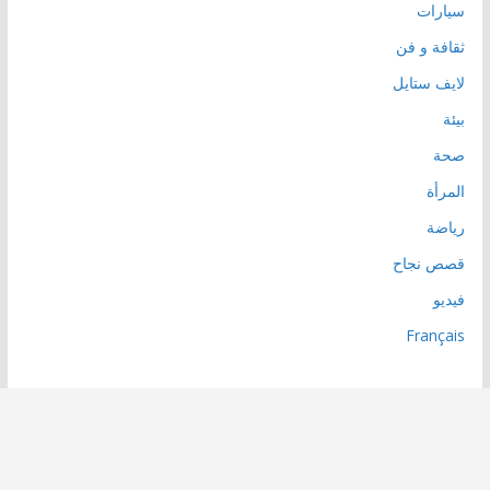
سيارات
ثقافة و فن
لايف ستايل
بيئة
صحة
المرأة
رياضة
قصص نجاح
فيديو
Français