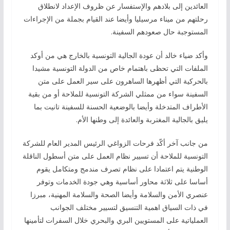
العائدين إلى بلادهم والإستفسار عن ظروف الإعداد لانطلاق
رحلتهم من ميناء مرسيليا وأيضا عند القيام بجملة من الإجراءات
المستوجبة حال صعودهم السفينة.
وأكد ضياء خالد أن عودة الجالية التونسية بالخارج هي من أوكد
الملفات التي تحظى باهتمام خاص من الدولة التونسية مشيدا
بالحركية التي أظهرها الساهرون على سير العمل على متن
السفينة سواء من ممثلي الشركة التونسية للملاحة أو من بقية
الأطراف المتدخلة وأيضا بالوضعية الحسنة للسفينة تانيت بما
يليق بالجالية المغتربة والعائدة إلى وطنها الأم.
من جانب آخر أكّد فرحات الزواغي الرئيس المدير العام للشركة
التونسية للملاحة أن تسيير نظام العمل على متن أسطول الناقلة
الوطنية يتم اعتمادا على نظام تصرف مندمج ومتكامل يقوم
أساسا على ثلاثة محاور أساسية وهي جودة الخدمات وتوفر
عنصري الأمن والسلامة وأيضا الصحة والسلامة المهنية، مبرزا
في ذات السياق اهمية التنسيق لتسيير مختلف الجوانب
العملياتية على المستويين البري والبحري خلال السفرات لتأمينها