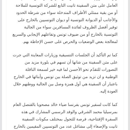
العامل على متن السفينة تانيت التابع للشركة التونسية للملاحة
أو من بقية ممثلي الأطراف المتدخلة سواء من شرطة الحدود
والأجانب أو الديوانة التونسية أو ديوان التونسيين بالخارج على
توفير أفضل الظروف لفائدة المسافرين سواء من الجالية
التونسية بالخارج أو من ضيوف تونس وتفاعلهم الإيجابي والسريع
لمعالجة بعض الوضعيات والحرص على حسن الإحاطة بهم.
كما تم التأكيد أن الجلسات التنسيقية وزيارات المعاينة التي جرت
على متن السفينة من شانها أن تسهم في بلورة مزيد من
التصورات للتقدّم نحو الأحسن لما فيه خير لسمعة الناقلة
الوطنية و ان تزيد من توثيق الصلة بين تونس وأبنائها في الخارج
باعتبار أن السفينة هي أول همزة وصل بين الجالية ووطنهم خلال
العودة إليه.
كما كانت لسفير تونس بفرنسا ضياء خالد مصحوبا بالقنصل العام
بمرسيليا محمد الشرقي والوفد الرسمي المشارك في هذه
السفرة الإفتتاحية، فرصة للتجول بمختلف مكونات السفينة
تانيت والإصغاء إلى مشاغل عدد من التونسيين المقيمين بالخارج