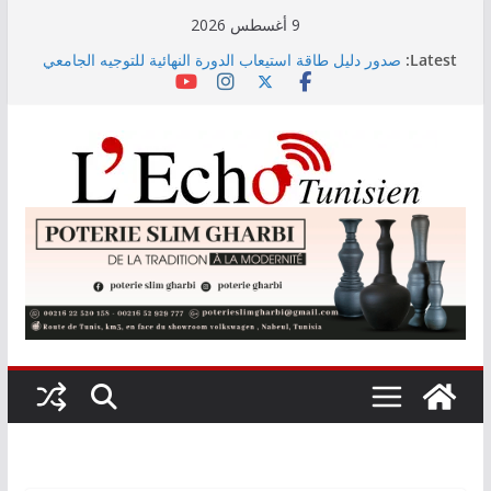
Skip
9 أغسطس 2026
to
Latest:
صدور دليل طاقة استيعاب الدورة النهائية للتوجيه الجامعي
content
2026
أسعار الغذاء العالمية ترتفع في جويلية إلى أعلى مستوى
لها منذ 3 سنوات
وزير التجهيز يتفقد سير أشغال مشروع المدخل الجنوبي
للعاصمة
وزارة الأسرة: نسعى لاستكمال دراسة ميدانية حول ظاهرة
تسول الأطفال
مندوب عام حماية الطفولة يحذر