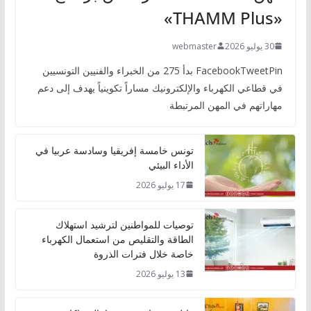
«THAMM Plus»
30 يوليو 2026
webmaster
FacebookTweetPin بدأ 275 من الخبراء والفنيين التونسيين
في قطاعي الكهرباء والإلكترونيك مساراً تكوينياً يهدف إلى دعم
مهاراتهم في المهن المرتبطة
تونس خامسة إفريقيا وسادسة عربيا في
الأداء البيئي
17 يوليو 2026
توصيات للمواطنين لترشيد استهلاك
الطاقة والتقليص من استعمال الكهرباء
خاصة خلال فترات الذروة
13 يوليو 2026