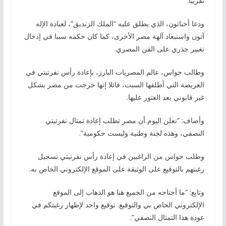
تقريبا.
ودعا أخناتون، الذي يطلق عليه “الملك الزنديق”، لعبادة الإله
آتون واستبعاد آلهة مصر الأخرى، كما كان حكمه سببا في إدخال
تغيير جذري على الفن المصري.
وطالب حواس، عالم المصريات البارز، بإعادة رأس نفرتيتي في
العريضة التي أطلقها السبت، قائلا إنها خرجت من مصر بشكل
غير قانوني بعد العثور عليها.
وأضاف: “نعلن اليوم أن مصر تطلب إعادة تمثال نفرتيتي
النصفي، وهذه لجنة وطنية وليست حكومية”.
وطلب حواس من الراغبين في إعادة رأس نفرتيتي تسجيل
رغبتهم بالتوقيع على الوثيقة على الموقع الإلكتروني الخاص به.
وتابع: “ما أحتاجه من الجميع هنا هو الذهاب إلى الموقع
الإلكتروني الخاص بي والتوقيع. توقيع واحد لإظهار رغبتكم في
عودة هذا التمثال النصفي”.