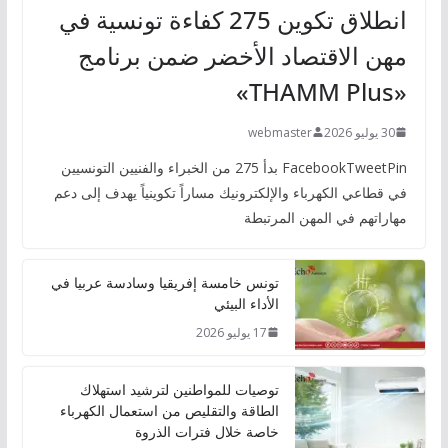
انطلاق تكوين 275 كفاءة تونسية في
مهن الاقتصاد الأخضر ضمن برنامج
«THAMM Plus»
30 يوليو 2026
webmaster
FacebookTweetPin بدأ 275 من الخبراء والفنيين التونسيين
في قطاعي الكهرباء والإلكترونيك مساراً تكوينياً يهدف إلى دعم
مهاراتهم في المهن المرتبطة
تونس خامسة إفريقيا وسادسة عربيا في
الأداء البيئي
17 يوليو 2026
توصيات للمواطنين لترشيد استهلاك
الطاقة والتقليص من استعمال الكهرباء
خاصة خلال فترات الذروة