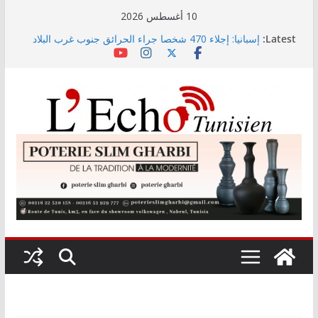
Skip
10 أغسطس 2026
to
Latest:
إسبانيا: إجلاء 470 شخصا جراء الحرائق جنوب غرب البلاد
content
رئيس غرفة الملابس الجاهزة والأقمشة: اليوم آخر أجل
للانخراط في موسم التخفيضات الصيفية
مناظرة انتداب أساتذة: اليوم آخر أجل لإيداع ملفات
المقبولين أوليًا
تونس تحتضن المؤتمر الدولي الثامن للتغذية
الجمعية التونسية لعلوم الفلك توضح بخصوص “الأجسام
المضيئة” المرصودة في سماء تونس