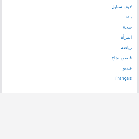
لايف ستايل
بيئة
صحة
المرأة
رياضة
قصص نجاح
فيديو
Français