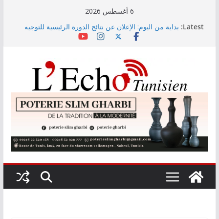
Skip
6 أغسطس 2026
to
Latest:
بداية من اليوم: الإعلان عن نتائج الدورة الرئيسية للتوجيه
content
الجامعي عبر الإرساليات القصيرة
وزارة التربية تنشر نتائج حركة نقل تقريب الأزواج لمدرّسي
التعليم الابتدائي لسنة 2026
رئيس الجمهورية يُشــدد على أن حقّ الدّولة في استرجاع
أموال الشّعب التونسي لن يسقط بالتّقادم
معهد الإحصاء: مؤشر أسعار الاستهلاك يرتفع بنسبة 0,2%
خلال شهر جويلية 2026
خبير في التربية السيبرانية يحذّر من مخاطر توجيه الذكاء
الاصطناعي التوليدي لتفاعلات المستخدمين