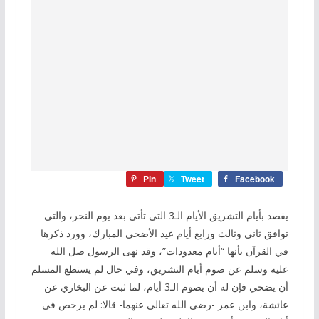
Pin
Tweet
Facebook
يقصد بأيام التشريق الأيام الـ3 التي تأتي بعد يوم النحر، والتي
توافق ثاني وثالث ورابع أيام عيد الأضحى المبارك، وورد ذكرها
في القرآن بأنها “أيام معدودات”، وقد نهى الرسول صل الله
عليه وسلم عن صوم أيام التشريق، وفي حال لم يستطع المسلم
أن يضحي فإن له أن يصوم الـ3 أيام، لما ثبت عن البخاري عن
عائشة، وابن عمر -رضي الله تعالى عنهما- قالا: لم يرخص في