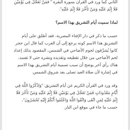
الثاني كما ورد في القرآن بسورة البقرة ” فمَنْ تَعَجَّلَ فِي يَوْمَيْنِ
فَلَا إِثْمَ عَلَيْهِ وَمَنْ تَأَخَّرَ فَلَا إِثْمَ عَلَيْهِ”.
لماذا سميت أيام التشريق بهذا الاسم؟
حسب ما ذكر في دار الإفتاء المصرية، فقد أطلق على أيام
التشريق هذا الاسم كونه يرجع إلى أن العرب كما قال ابن حجر
كانوا يُشرِّقون لحوم الأضاحي في الشمس، المقصود بذلك إعداد
لحم الأضاحي من خلال تقطيعه وتقديده ونشره حتى لا تفسد،
هناك رأي آخر يوضح أن سبب تسمية أيام التشريق بهذا الاسم
في إشارة لأن صلاة العيد تصلى بعد شروق الشمس.
وقد ورد في القرآن الكريم عن أيام التشريق: “وَاذْكُرُوا اللَّهَ فِي
أَيَّامٍ مَعْدُودَاتٍ فَمَنْ تَعَجَّلَ فِي يَوْمَيْنِ فَلَا إِثْمَ عَلَيْهِ وَمَنْ تَأَخَّرَ فَلَا
إِثْمَ عَلَيْهِ لِمَنِ اتَّقَى وَاتَّقُوا اللَّهَ وَاعْلَمُوا أَنَّكُمْ إِلَيْهِ تُحْشَرُونَ”،
حسب ما جاء في موقع ابن الباز.