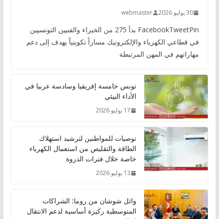
30 يوليو 2026
webmaster
FacebookTweetPin بدأ 275 من الخبراء والفنيين التونسيين
في قطاعي الكهرباء والإلكترونيك مساراً تكوينياً يهدف إلى دعم
مهاراتهم في المهن المرتبطة
تونس خامسة إفريقيا وسادسة عربيا في
الأداء البيئي
17 يوليو 2026
توصيات للمواطنين لترشيد استهلاك
الطاقة والتقليص من استعمال الكهرباء
خاصة خلال فترات الذروة
13 يوليو 2026
وائل شوشان من روما: الشراكات
المتوسطية ركيزة أساسية لدعم الانتقال