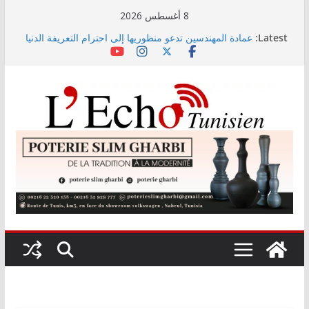
Skip
8 أغسطس 2026
to
Latest:
عمادة المهندسين تدعو منظوريها إلى احترام التعريفة الدنيا
content
المعتمدة
التوجيه الجامعي: صدور دليل طاقة الاستيعاب للدورة
النهائية
أمين بودشارت يلتقي جمهور بنزرت في تجربة موسيقية
استثنائية تجمع الفنان بالجمهور
الاستثمارات الفلاحية الخاصة المصادق عليها ترتفع بـ15
بالمائة إلى موفى ماي 2026
اختيار معهد باستور مركزا إقليميا لشمال إفريقيا في مراقبة
مياه الصرف الصحي والبيئة