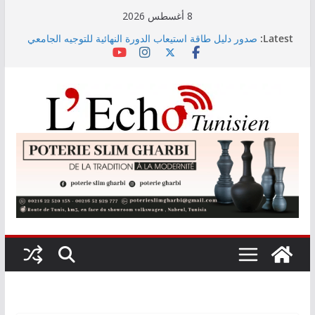
Skip
8 أغسطس 2026
to
Latest:
صدور دليل طاقة استيعاب الدورة النهائية للتوجيه الجامعي
content
2026
أسعار الغذاء العالمية ترتفع في جويلية إلى أعلى مستوى
لها منذ 3 سنوات
وزير التجهيز يتفقد سير أشغال مشروع المدخل الجنوبي
للعاصمة
وزارة الأسرة: نسعى لاستكمال دراسة ميدانية حول ظاهرة
تسول الأطفال
مندوب عام حماية الطفولة يحذر