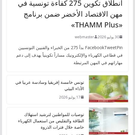
انطلاق تكوين 275 كفاءة تونسية في
مهن الاقتصاد الأخضر ضمن برنامج
«THAMM Plus»
30 يوليو 2026
webmaster
FacebookTweetPin بدأ 275 من الخبراء والفنيين التونسيين
في قطاعي الكهرباء والإلكترونيك مساراً تكوينياً يهدف إلى دعم
مهاراتهم في المهن المرتبطة
تونس خامسة إفريقيا وسادسة عربيا في
الأداء البيئي
17 يوليو 2026
توصيات للمواطنين لترشيد استهلاك
الطاقة والتقليص من استعمال الكهرباء
خاصة خلال فترات الذروة