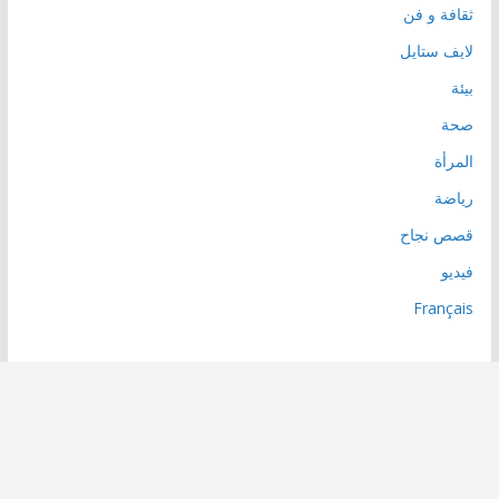
ثقافة و فن
لايف ستايل
بيئة
صحة
المرأة
رياضة
قصص نجاح
فيديو
Français