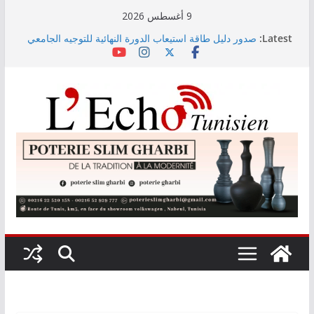
Skip
9 أغسطس 2026
to
Latest:
صدور دليل طاقة استيعاب الدورة النهائية للتوجيه الجامعي
content
2026
أسعار الغذاء العالمية ترتفع في جويلية إلى أعلى مستوى
لها منذ 3 سنوات
وزير التجهيز يتفقد سير أشغال مشروع المدخل الجنوبي
للعاصمة
وزارة الأسرة: نسعى لاستكمال دراسة ميدانية حول ظاهرة
تسول الأطفال
مندوب عام حماية الطفولة يحذر