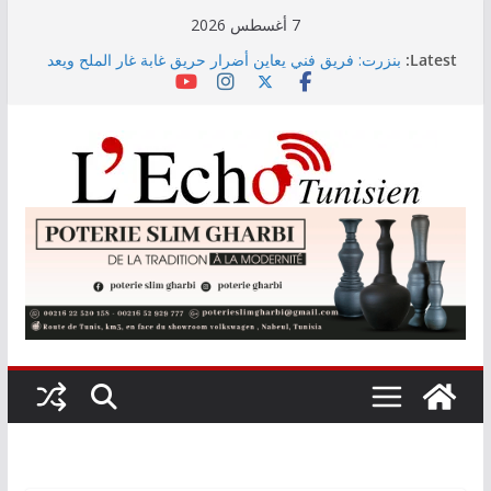
Skip
7 أغسطس 2026
to
Latest:
بنزرت: فريق فني يعاين أضرار حريق غابة غار الملح ويعد
content
خطة لإعادة تأهيلها
أمين بودشارت يلتقي جمهور بنزرت في تجربة موسيقية
استثنائية تجمع الفنان بالجمهور
الاستثمارات الفلاحية الخاصة المصادق عليها ترتفع بـ15
بالمائة إلى موفى ماي 2026
اختيار معهد باستور مركزا إقليميا لشمال إفريقيا في مراقبة
مياه الصرف الصحي والبيئة
عمادة المهندسين تدعو منظوريها إلى احترام التعريفة الدنيا
المعتمدة