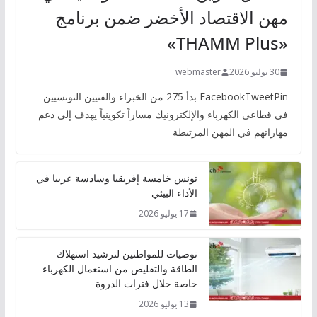
مهن الاقتصاد الأخضر ضمن برنامج
«THAMM Plus»
30 يوليو 2026
webmaster
FacebookTweetPin بدأ 275 من الخبراء والفنيين التونسيين
في قطاعي الكهرباء والإلكترونيك مساراً تكوينياً يهدف إلى دعم
مهاراتهم في المهن المرتبطة
تونس خامسة إفريقيا وسادسة عربيا في
الأداء البيئي
17 يوليو 2026
توصيات للمواطنين لترشيد استهلاك
الطاقة والتقليص من استعمال الكهرباء
خاصة خلال فترات الذروة
13 يوليو 2026