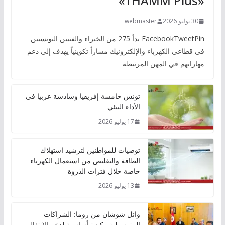
«THAMM Plus»
30 يوليو 2026
webmaster
FacebookTweetPin بدأ 275 من الخبراء والفنيين التونسيين
في قطاعي الكهرباء والإلكترونيك مساراً تكوينياً يهدف إلى دعم
مهاراتهم في المهن المرتبطة
تونس خامسة إفريقيا وسادسة عربيا في
الأداء البيئي
17 يوليو 2026
توصيات للمواطنين لترشيد استهلاك
الطاقة والتقليص من استعمال الكهرباء
خاصة خلال فترات الذروة
13 يوليو 2026
وائل شوشان من روما: الشراكات
المتوسطية ركيزة أساسية لدعم الانتقال