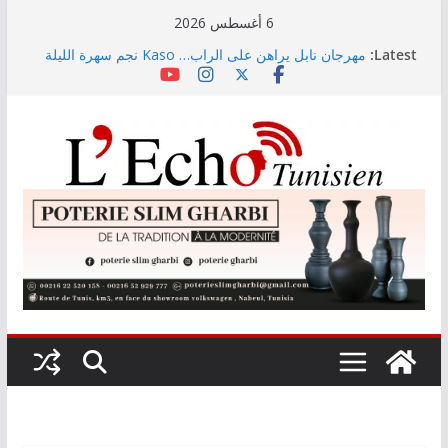
Skip
6 أغسطس 2026
to
Latest:
مهرجان نابل يراهن على الراب… Kaso نجم سهرة الليلة
content
المعهد الوطني للإحصاء: تراجع نسبة التضخم خلال شهر
جويلية
رئيس الجمهورية يستقبل رئيس اللّجنة الوطنيّة للصّلح
الجزائي
جدل حول دور عمادة المهندسين في تقييم الجامعات
الخاصة… والطالب يبقى المتضرر الأكبر (فيديو)
حجز 1926 قطعة من المواد المدرسية خلال السداسي
الأول لسنة 2026