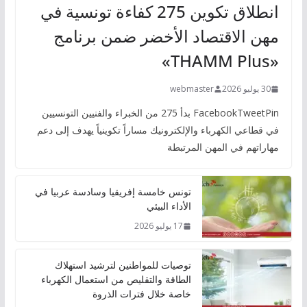
انطلاق تكوين 275 كفاءة تونسية في
مهن الاقتصاد الأخضر ضمن برنامج
«THAMM Plus»
30 يوليو 2026
webmaster
FacebookTweetPin بدأ 275 من الخبراء والفنيين التونسيين
في قطاعي الكهرباء والإلكترونيك مساراً تكوينياً يهدف إلى دعم
مهاراتهم في المهن المرتبطة
تونس خامسة إفريقيا وسادسة عربيا في
الأداء البيئي
17 يوليو 2026
توصيات للمواطنين لترشيد استهلاك
الطاقة والتقليص من استعمال الكهرباء
خاصة خلال فترات الذروة