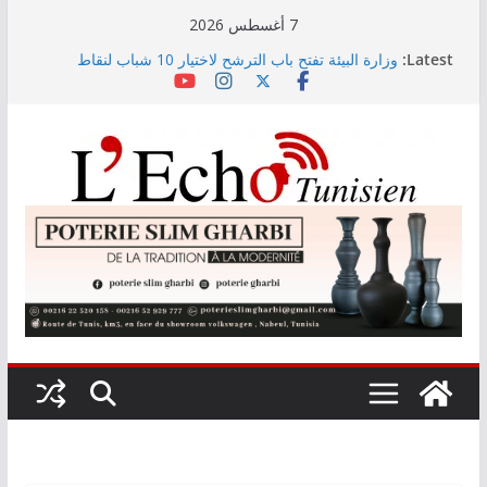
Skip
7 أغسطس 2026
بنزرت: فريق فني يعاين أضرار حريق غابة غار الملح ويعد
to
Latest:
خطة لإعادة تأهيلها
content
وزارة البيئة تفتح باب الترشح لاختيار 10 شباب لنقاط
الاتصال في مجال العمل المناخي
الاستثمارات الفلاحية الخاصة المصادق عليها ترتفع بـ15
بالمائة إلى موفى ماي 2026
اختيار معهد باستور مركزا إقليميا لشمال إفريقيا في مراقبة
مياه الصرف الصحي والبيئة
عمادة المهندسين تدعو منظوريها إلى احترام التعريفة الدنيا
المعتمدة